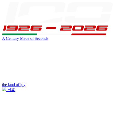
A Century Made of Seconds
the land of joy
日本