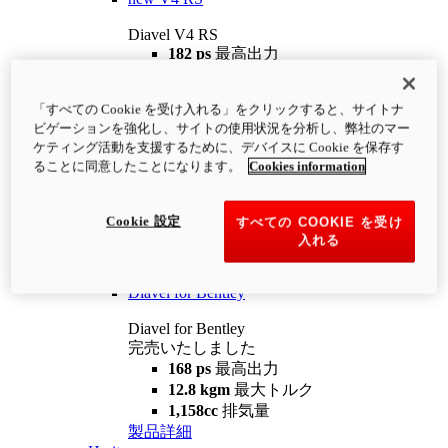
Diavel V4 RS
182 ps
最高出力
12.2 kgm
最大トルク
220 kg
装備重量（燃料を除く）
「すべての Cookie を受け入れる」をクリックすると、サイトナ
¥4,400,000
i
ビゲーションを強化し、サイトの使用状況を分析し、弊社のマー
コンフィギュレーター
製品詳細
ケティング活動を支援するために、デバイスに Cookie を保存す
new
V4 RS 100
ることに同意したことになります。
Cookies information
Diavel V4 RS 100
182 ps
最高出力
Cookie 設定
すべての COOKIE を受け
12.2 kgm
最大トルク
入れる
220 kg
装備重量（燃料を除く）
製品詳細
Diavel for Bentley
Diavel for Bentley
完売いたしました
168 ps
最高出力
12.8 kgm
最大トルク
1,158cc
排気量
製品詳細