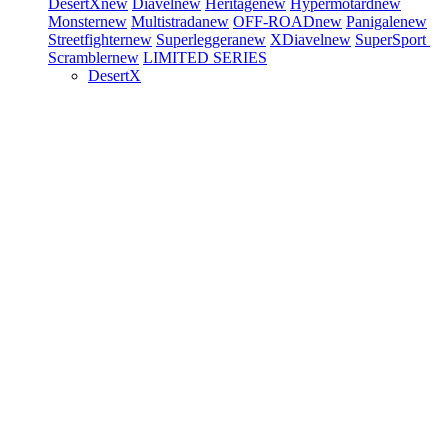
DesertX
new
Diavel
new
Heritage
new
Hypermotard
new
Monster
new
Multistrada
new
OFF-ROAD
new
Panigale
new
Streetfighter
new
Superleggera
new
XDiavel
new
SuperSport
Scrambler
new
LIMITED SERIES
DesertX