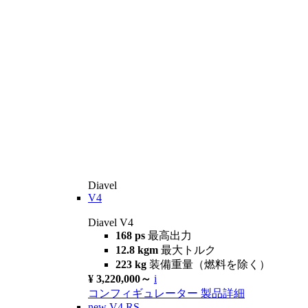
Diavel
V4
Diavel V4
168 ps
最高出力
12.8 kgm
最大トルク
223 kg
装備重量（燃料を除く）
¥ 3,220,000～
i
コンフィギュレーター
製品詳細
new
V4 RS