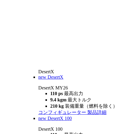
DesertX
new
DesertX
DesertX MY26
110 ps
最高出力
9.4 kgm
最大トルク
210 kg
装備重量（燃料を除く）
コンフィギュレーター
製品詳細
new
DesertX 100
DesertX 100