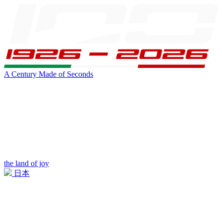
A Century Made of Seconds
the land of joy
日本