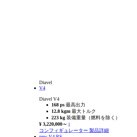
Diavel
V4
Diavel V4
168 ps
最高出力
12.8 kgm
最大トルク
223 kg
装備重量（燃料を除く）
¥ 3,220,000～
i
コンフィギュレーター
製品詳細
new
V4 RS