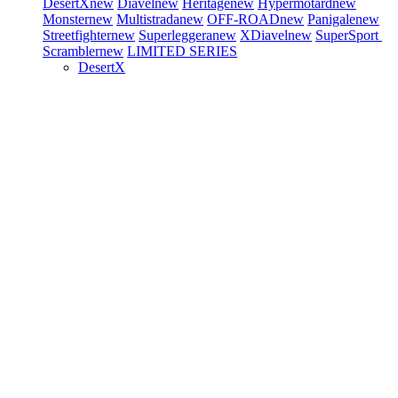
DesertX
new
Diavel
new
Heritage
new
Hypermotard
new
Monster
new
Multistrada
new
OFF-ROAD
new
Panigale
new
Streetfighter
new
Superleggera
new
XDiavel
new
SuperSport
Scrambler
new
LIMITED SERIES
DesertX