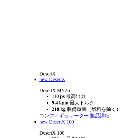
DesertX
new
DesertX
DesertX MY26
110 ps
最高出力
9.4 kgm
最大トルク
210 kg
装備重量（燃料を除く）
コンフィギュレーター
製品詳細
new
DesertX 100
DesertX 100