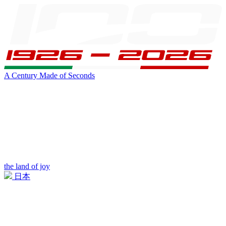
A Century Made of Seconds
the land of joy
日本