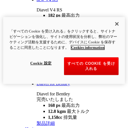
Diavel V4 RS
182 ps
最高出力
12.2 kgm
最大トルク
220 kg
装備重量（燃料を除く）
「すべての Cookie を受け入れる」をクリックすると、サイトナ
¥4,400,000
i
ビゲーションを強化し、サイトの使用状況を分析し、弊社のマー
コンフィギュレーター
製品詳細
ケティング活動を支援するために、デバイスに Cookie を保存す
new
V4 RS 100
ることに同意したことになります。
Cookies information
Diavel V4 RS 100
182 ps
最高出力
Cookie 設定
すべての COOKIE を受け
12.2 kgm
最大トルク
入れる
220 kg
装備重量（燃料を除く）
製品詳細
Diavel for Bentley
Diavel for Bentley
完売いたしました
168 ps
最高出力
12.8 kgm
最大トルク
1,158cc
排気量
製品詳細