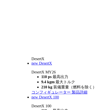
DesertX
new
DesertX
DesertX MY26
110 ps
最高出力
9.4 kgm
最大トルク
210 kg
装備重量（燃料を除く）
コンフィギュレーター
製品詳細
new
DesertX 100
DesertX 100