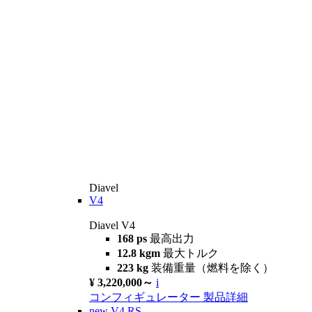
Diavel
V4
Diavel V4
168 ps
最高出力
12.8 kgm
最大トルク
223 kg
装備重量（燃料を除く）
¥ 3,220,000～
i
コンフィギュレーター
製品詳細
new
V4 RS