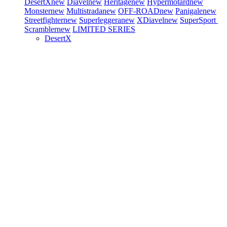
DesertX
new
Diavel
new
Heritage
new
Hypermotard
new
Monster
new
Multistrada
new
OFF-ROAD
new
Panigale
new
Streetfighter
new
Superleggera
new
XDiavel
new
SuperSport
Scrambler
new
LIMITED SERIES
DesertX