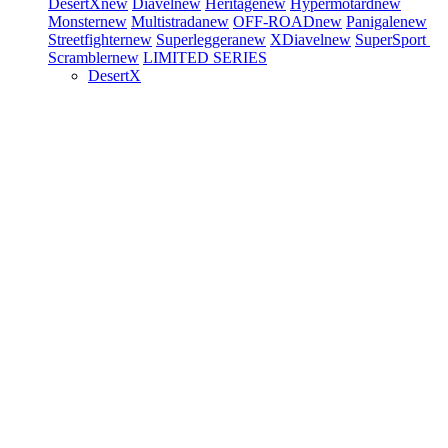
DesertX
new
Diavel
new
Heritage
new
Hypermotard
new
Monster
new
Multistrada
new
OFF-ROAD
new
Panigale
new
Streetfighter
new
Superleggera
new
XDiavel
new
SuperSport
Scrambler
new
LIMITED SERIES
DesertX