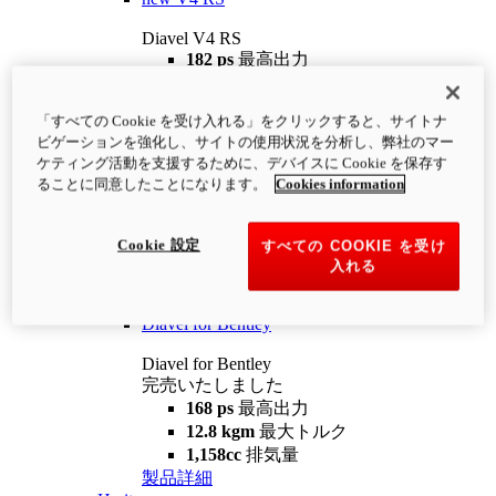
Diavel V4 RS
182 ps
最高出力
12.2 kgm
最大トルク
220 kg
装備重量（燃料を除く）
「すべての Cookie を受け入れる」をクリックすると、サイトナ
¥4,400,000
i
ビゲーションを強化し、サイトの使用状況を分析し、弊社のマー
コンフィギュレーター
製品詳細
ケティング活動を支援するために、デバイスに Cookie を保存す
new
V4 RS 100
ることに同意したことになります。
Cookies information
Diavel V4 RS 100
182 ps
最高出力
Cookie 設定
すべての COOKIE を受け
12.2 kgm
最大トルク
入れる
220 kg
装備重量（燃料を除く）
製品詳細
Diavel for Bentley
Diavel for Bentley
完売いたしました
168 ps
最高出力
12.8 kgm
最大トルク
1,158cc
排気量
製品詳細