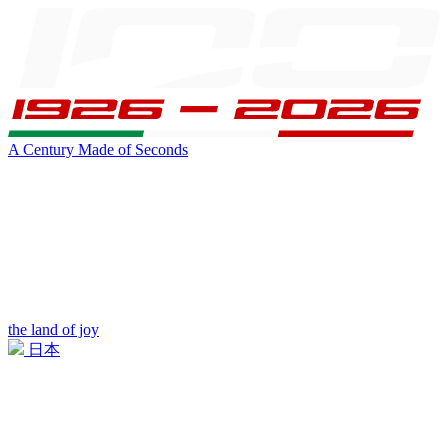
A Century Made of Seconds
the land of joy
日本