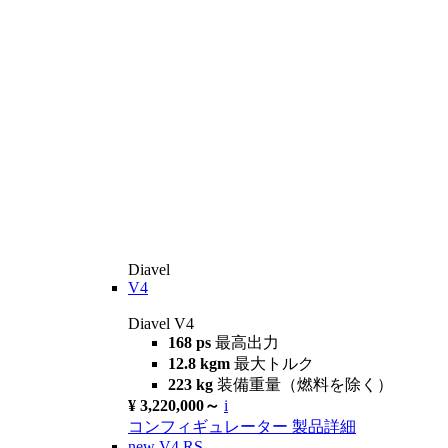
Diavel
V4
Diavel V4
168 ps
最高出力
12.8 kgm
最大トルク
223 kg
装備重量（燃料を除く）
¥ 3,220,000～
i
コンフィギュレーター
製品詳細
new
V4 RS