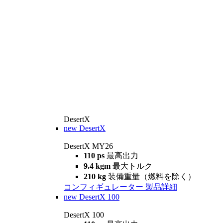
DesertX
new
DesertX
DesertX MY26
110 ps
最高出力
9.4 kgm
最大トルク
210 kg
装備重量（燃料を除く）
コンフィギュレーター
製品詳細
new
DesertX 100
DesertX 100