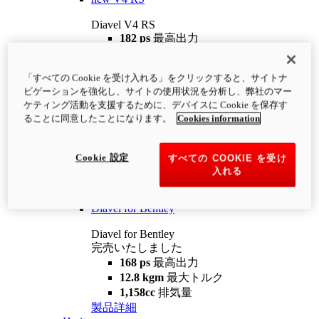
Diavel V4 RS
182 ps
最高出力
12.2 kgm
最大トルク
220 kg
装備重量（燃料を除く）
「すべての Cookie を受け入れる」をクリックすると、サイトナ
¥4,400,000
i
ビゲーションを強化し、サイトの使用状況を分析し、弊社のマー
コンフィギュレーター
製品詳細
ケティング活動を支援するために、デバイスに Cookie を保存す
new
V4 RS 100
ることに同意したことになります。
Cookies information
Diavel V4 RS 100
182 ps
最高出力
Cookie 設定
すべての COOKIE を受け
12.2 kgm
最大トルク
入れる
220 kg
装備重量（燃料を除く）
製品詳細
Diavel for Bentley
Diavel for Bentley
完売いたしました
168 ps
最高出力
12.8 kgm
最大トルク
1,158cc
排気量
製品詳細