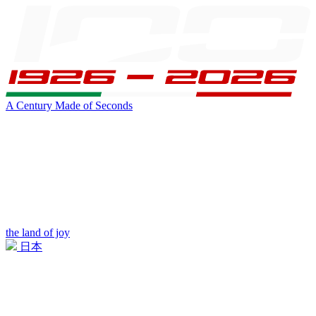
A Century Made of Seconds
the land of joy
日本