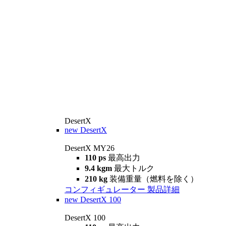
DesertX
new
DesertX
DesertX MY26
110 ps
最高出力
9.4 kgm
最大トルク
210 kg
装備重量（燃料を除く）
コンフィギュレーター
製品詳細
new
DesertX 100
DesertX 100