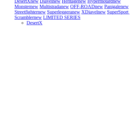
DesertX
new
Diavel
new
Heritage
new
Hypermotard
new
Monster
new
Multistrada
new
OFF-ROAD
new
Panigale
new
Streetfighter
new
Superleggera
new
XDiavel
new
SuperSport
Scrambler
new
LIMITED SERIES
DesertX