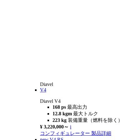
Diavel
V4
Diavel V4
168 ps
最高出力
12.8 kgm
最大トルク
223 kg
装備重量（燃料を除く）
¥ 3,220,000～
i
コンフィギュレーター
製品詳細
new
V4 RS