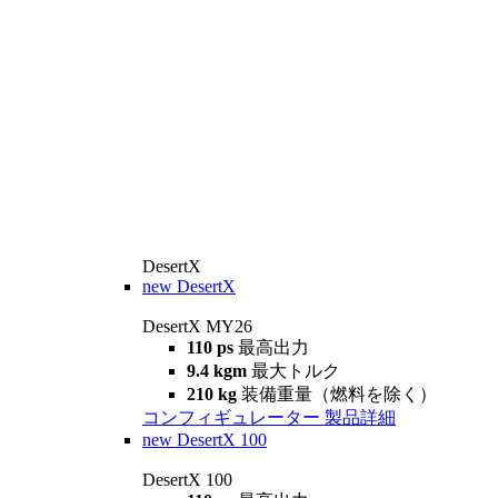
DesertX
new
DesertX
DesertX MY26
110 ps
最高出力
9.4 kgm
最大トルク
210 kg
装備重量（燃料を除く）
コンフィギュレーター
製品詳細
new
DesertX 100
DesertX 100