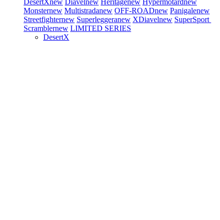
DesertX
new
Diavel
new
Heritage
new
Hypermotard
new
Monster
new
Multistrada
new
OFF-ROAD
new
Panigale
new
Streetfighter
new
Superleggera
new
XDiavel
new
SuperSport
Scrambler
new
LIMITED SERIES
DesertX