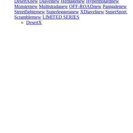
DesertX
new
Diavel
new
Heritage
new
Hypermotard
new
Monster
new
Multistrada
new
OFF-ROAD
new
Panigale
new
Streetfighter
new
Superleggera
new
XDiavel
new
SuperSport
Scrambler
new
LIMITED SERIES
DesertX