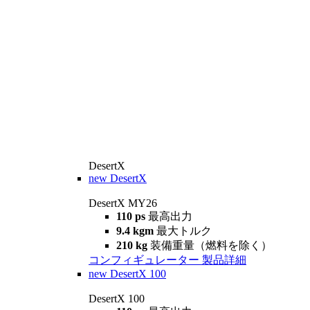
DesertX
new
DesertX
DesertX MY26
110 ps
最高出力
9.4 kgm
最大トルク
210 kg
装備重量（燃料を除く）
コンフィギュレーター
製品詳細
new
DesertX 100
DesertX 100