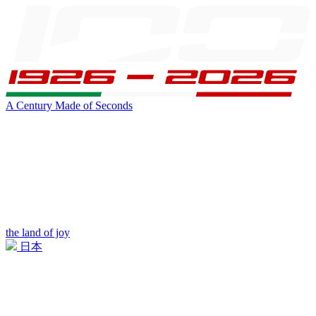
A Century Made of Seconds
the land of joy
日本