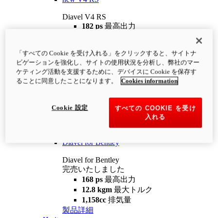
Diavel V4 RS
182 ps
最高出力
12.2 kgm
最大トルク
220 kg
装備重量（燃料を除く）
「すべての Cookie を受け入れる」をクリックすると、サイトナ
¥4,400,000
i
ビゲーションを強化し、サイトの使用状況を分析し、弊社のマー
コンフィギュレーター
製品詳細
ケティング活動を支援するために、デバイスに Cookie を保存す
new
V4 RS 100
ることに同意したことになります。
Cookies information
Diavel V4 RS 100
182 ps
最高出力
Cookie 設定
すべての COOKIE を受け
12.2 kgm
最大トルク
入れる
220 kg
装備重量（燃料を除く）
製品詳細
Diavel for Bentley
Diavel for Bentley
完売いたしました
168 ps
最高出力
12.8 kgm
最大トルク
1,158cc
排気量
製品詳細