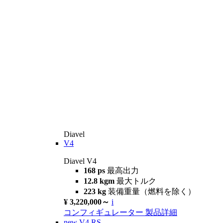
Diavel
V4
Diavel V4
168 ps
最高出力
12.8 kgm
最大トルク
223 kg
装備重量（燃料を除く）
¥ 3,220,000～
i
コンフィギュレーター
製品詳細
new
V4 RS