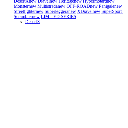
DesertX
new
Diavel
new
Heritage
new
Hypermotard
new
Monster
new
Multistrada
new
OFF-ROAD
new
Panigale
new
Streetfighter
new
Superleggera
new
XDiavel
new
SuperSport
Scrambler
new
LIMITED SERIES
DesertX