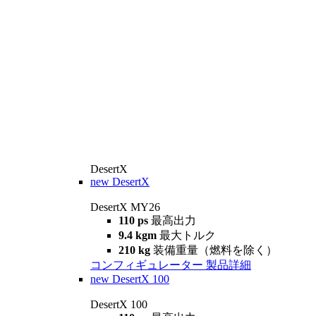
DesertX
new
DesertX
DesertX MY26
110 ps
最高出力
9.4 kgm
最大トルク
210 kg
装備重量（燃料を除く）
コンフィギュレーター
製品詳細
new
DesertX 100
DesertX 100