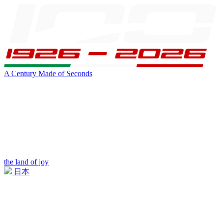
A Century Made of Seconds
the land of joy
日本