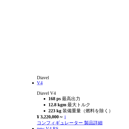
Diavel
V4
Diavel V4
168 ps
最高出力
12.8 kgm
最大トルク
223 kg
装備重量（燃料を除く）
¥ 3,220,000～
i
コンフィギュレーター
製品詳細
new
V4 RS