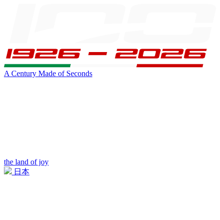
A Century Made of Seconds
the land of joy
日本