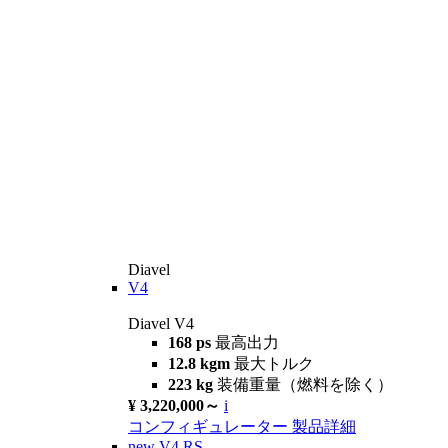
Diavel
V4
Diavel V4
168 ps
最高出力
12.8 kgm
最大トルク
223 kg
装備重量（燃料を除く）
¥ 3,220,000～
i
コンフィギュレーター
製品詳細
new
V4 RS