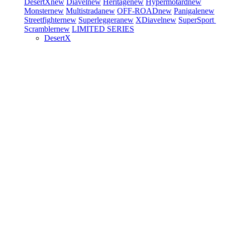
DesertX
new
Diavel
new
Heritage
new
Hypermotard
new
Monster
new
Multistrada
new
OFF-ROAD
new
Panigale
new
Streetfighter
new
Superleggera
new
XDiavel
new
SuperSport
Scrambler
new
LIMITED SERIES
DesertX