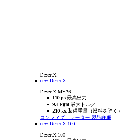
DesertX
new
DesertX
DesertX MY26
110 ps
最高出力
9.4 kgm
最大トルク
210 kg
装備重量（燃料を除く）
コンフィギュレーター
製品詳細
new
DesertX 100
DesertX 100