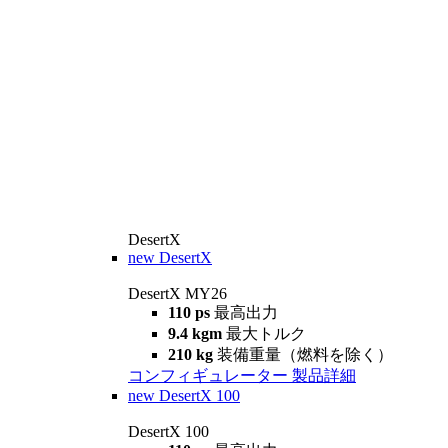
DesertX
new
DesertX
DesertX MY26
110 ps
最高出力
9.4 kgm
最大トルク
210 kg
装備重量（燃料を除く）
コンフィギュレーター
製品詳細
new
DesertX 100
DesertX 100