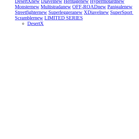
DesertX
new
Diavel
new
Heritage
new
Hypermotard
new
Monster
new
Multistrada
new
OFF-ROAD
new
Panigale
new
Streetfighter
new
Superleggera
new
XDiavel
new
SuperSport
Scrambler
new
LIMITED SERIES
DesertX