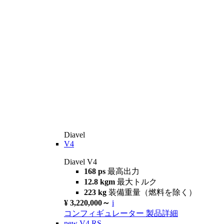
Diavel
V4
Diavel V4
168 ps
最高出力
12.8 kgm
最大トルク
223 kg
装備重量（燃料を除く）
¥ 3,220,000～
i
コンフィギュレーター
製品詳細
new
V4 RS