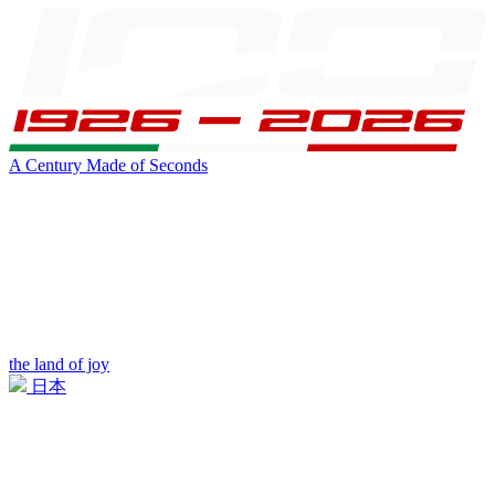
A Century Made of Seconds
the land of joy
日本