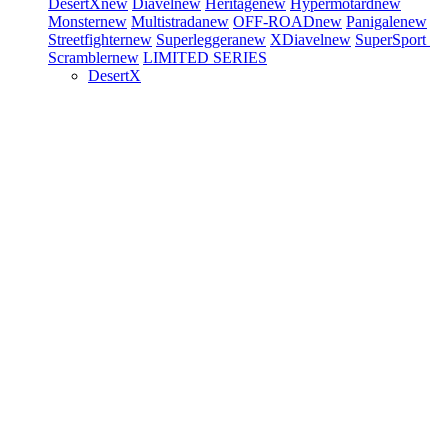
DesertX
new
Diavel
new
Heritage
new
Hypermotard
new
Monster
new
Multistrada
new
OFF-ROAD
new
Panigale
new
Streetfighter
new
Superleggera
new
XDiavel
new
SuperSport
Scrambler
new
LIMITED SERIES
DesertX