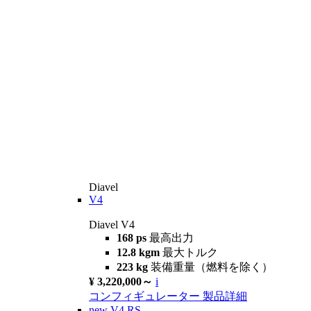
Diavel
V4
Diavel V4
168 ps
最高出力
12.8 kgm
最大トルク
223 kg
装備重量（燃料を除く）
¥ 3,220,000～
i
コンフィギュレーター
製品詳細
new
V4 RS