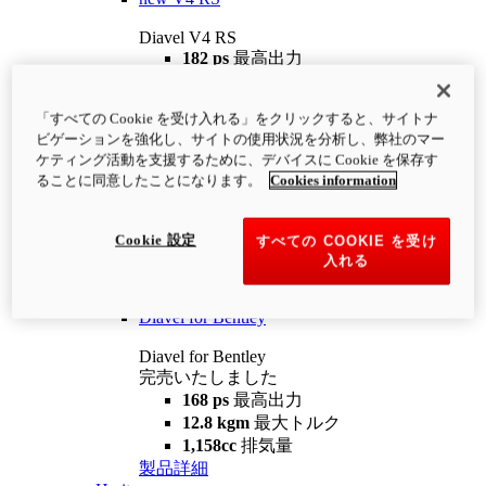
Diavel V4 RS
182 ps
最高出力
12.2 kgm
最大トルク
220 kg
装備重量（燃料を除く）
「すべての Cookie を受け入れる」をクリックすると、サイトナ
¥4,400,000
i
ビゲーションを強化し、サイトの使用状況を分析し、弊社のマー
コンフィギュレーター
製品詳細
ケティング活動を支援するために、デバイスに Cookie を保存す
new
V4 RS 100
ることに同意したことになります。
Cookies information
Diavel V4 RS 100
182 ps
最高出力
Cookie 設定
すべての COOKIE を受け
12.2 kgm
最大トルク
入れる
220 kg
装備重量（燃料を除く）
製品詳細
Diavel for Bentley
Diavel for Bentley
完売いたしました
168 ps
最高出力
12.8 kgm
最大トルク
1,158cc
排気量
製品詳細