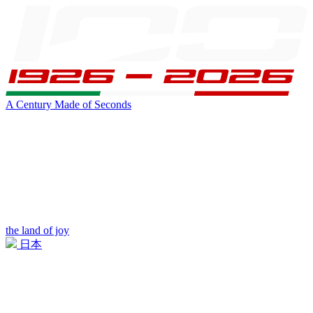
A Century Made of Seconds
the land of joy
日本