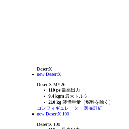
DesertX
new
DesertX
DesertX MY26
110 ps
最高出力
9.4 kgm
最大トルク
210 kg
装備重量（燃料を除く）
コンフィギュレーター
製品詳細
new
DesertX 100
DesertX 100