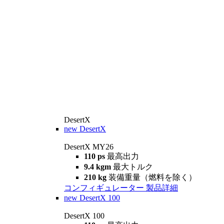
DesertX
new
DesertX
DesertX MY26
110 ps
最高出力
9.4 kgm
最大トルク
210 kg
装備重量（燃料を除く）
コンフィギュレーター
製品詳細
new
DesertX 100
DesertX 100