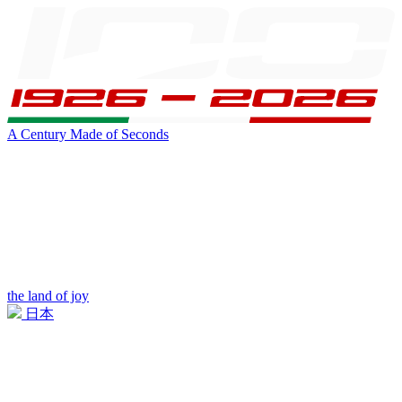
A Century Made of Seconds
the land of joy
日本