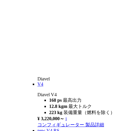
Diavel
V4
Diavel V4
168 ps
最高出力
12.8 kgm
最大トルク
223 kg
装備重量（燃料を除く）
¥ 3,220,000～
i
コンフィギュレーター
製品詳細
new
V4 RS