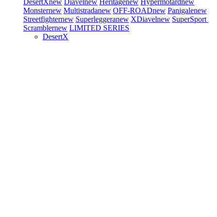
DesertX
new
Diavel
new
Heritage
new
Hypermotard
new
Monster
new
Multistrada
new
OFF-ROAD
new
Panigale
new
Streetfighter
new
Superleggera
new
XDiavel
new
SuperSport
Scrambler
new
LIMITED SERIES
DesertX