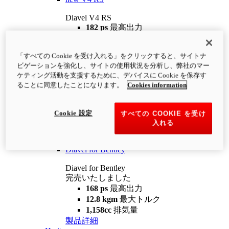
Diavel V4 RS
182 ps
最高出力
12.2 kgm
最大トルク
220 kg
装備重量（燃料を除く）
「すべての Cookie を受け入れる」をクリックすると、サイトナ
¥4,400,000
i
ビゲーションを強化し、サイトの使用状況を分析し、弊社のマー
コンフィギュレーター
製品詳細
ケティング活動を支援するために、デバイスに Cookie を保存す
new
V4 RS 100
ることに同意したことになります。
Cookies information
Diavel V4 RS 100
182 ps
最高出力
Cookie 設定
すべての COOKIE を受け
12.2 kgm
最大トルク
入れる
220 kg
装備重量（燃料を除く）
製品詳細
Diavel for Bentley
Diavel for Bentley
完売いたしました
168 ps
最高出力
12.8 kgm
最大トルク
1,158cc
排気量
製品詳細