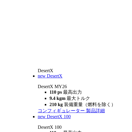
DesertX
new
DesertX
DesertX MY26
110 ps
最高出力
9.4 kgm
最大トルク
210 kg
装備重量（燃料を除く）
コンフィギュレーター
製品詳細
new
DesertX 100
DesertX 100