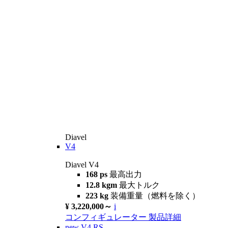
Diavel
V4
Diavel V4
168 ps
最高出力
12.8 kgm
最大トルク
223 kg
装備重量（燃料を除く）
¥ 3,220,000～
i
コンフィギュレーター
製品詳細
new
V4 RS