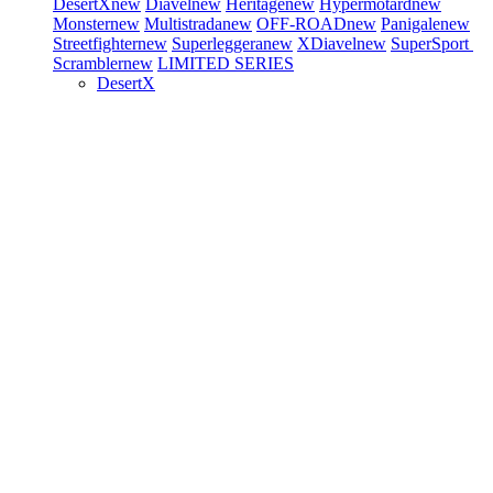
DesertX
new
Diavel
new
Heritage
new
Hypermotard
new
Monster
new
Multistrada
new
OFF-ROAD
new
Panigale
new
Streetfighter
new
Superleggera
new
XDiavel
new
SuperSport
Scrambler
new
LIMITED SERIES
DesertX