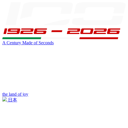
A Century Made of Seconds
the land of joy
日本