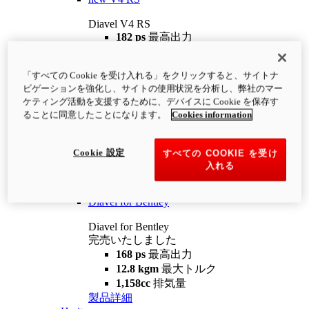
Diavel V4 RS
182 ps
最高出力
12.2 kgm
最大トルク
220 kg
装備重量（燃料を除く）
「すべての Cookie を受け入れる」をクリックすると、サイトナ
¥4,400,000
i
ビゲーションを強化し、サイトの使用状況を分析し、弊社のマー
コンフィギュレーター
製品詳細
ケティング活動を支援するために、デバイスに Cookie を保存す
new
V4 RS 100
ることに同意したことになります。
Cookies information
Diavel V4 RS 100
182 ps
最高出力
Cookie 設定
すべての COOKIE を受け
12.2 kgm
最大トルク
入れる
220 kg
装備重量（燃料を除く）
製品詳細
Diavel for Bentley
Diavel for Bentley
完売いたしました
168 ps
最高出力
12.8 kgm
最大トルク
1,158cc
排気量
製品詳細