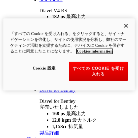
Diavel V4 RS
182 ps
最高出力
12.2 kgm
最大トルク
220 kg
装備重量（燃料を除く）
「すべての Cookie を受け入れる」をクリックすると、サイトナ
¥4,400,000
i
ビゲーションを強化し、サイトの使用状況を分析し、弊社のマー
コンフィギュレーター
製品詳細
ケティング活動を支援するために、デバイスに Cookie を保存す
new
V4 RS 100
ることに同意したことになります。
Cookies information
Diavel V4 RS 100
182 ps
最高出力
Cookie 設定
すべての COOKIE を受け
12.2 kgm
最大トルク
入れる
220 kg
装備重量（燃料を除く）
製品詳細
Diavel for Bentley
Diavel for Bentley
完売いたしました
168 ps
最高出力
12.8 kgm
最大トルク
1,158cc
排気量
製品詳細