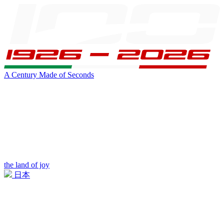
A Century Made of Seconds
the land of joy
日本