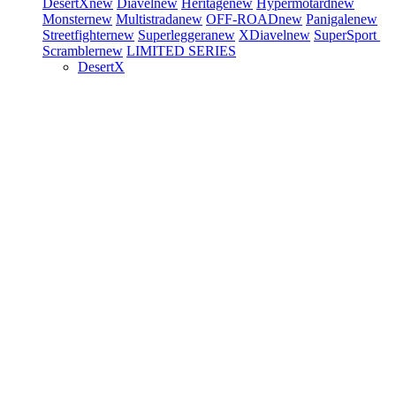
DesertX
new
Diavel
new
Heritage
new
Hypermotard
new
Monster
new
Multistrada
new
OFF-ROAD
new
Panigale
new
Streetfighter
new
Superleggera
new
XDiavel
new
SuperSport
Scrambler
new
LIMITED SERIES
DesertX