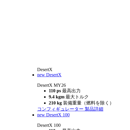
DesertX
new
DesertX
DesertX MY26
110 ps
最高出力
9.4 kgm
最大トルク
210 kg
装備重量（燃料を除く）
コンフィギュレーター
製品詳細
new
DesertX 100
DesertX 100