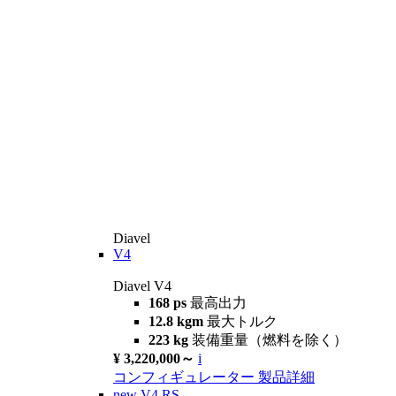
Diavel
V4
Diavel V4
168 ps
最高出力
12.8 kgm
最大トルク
223 kg
装備重量（燃料を除く）
¥ 3,220,000～
i
コンフィギュレーター
製品詳細
new
V4 RS