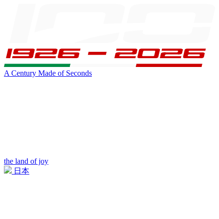
A Century Made of Seconds
the land of joy
日本