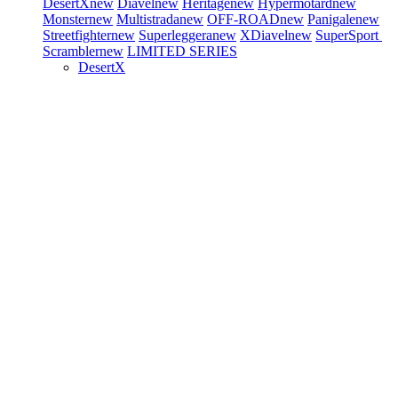
DesertX
new
Diavel
new
Heritage
new
Hypermotard
new
Monster
new
Multistrada
new
OFF-ROAD
new
Panigale
new
Streetfighter
new
Superleggera
new
XDiavel
new
SuperSport
Scrambler
new
LIMITED SERIES
DesertX