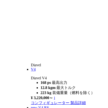
Diavel
V4
Diavel V4
168 ps
最高出力
12.8 kgm
最大トルク
223 kg
装備重量（燃料を除く）
¥ 3,220,000～
i
コンフィギュレーター
製品詳細
new
V4 RS