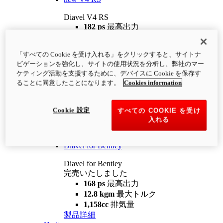
Diavel V4 RS
182 ps
最高出力
12.2 kgm
最大トルク
220 kg
装備重量（燃料を除く）
「すべての Cookie を受け入れる」をクリックすると、サイトナ
¥4,400,000
i
ビゲーションを強化し、サイトの使用状況を分析し、弊社のマー
コンフィギュレーター
製品詳細
ケティング活動を支援するために、デバイスに Cookie を保存す
new
V4 RS 100
ることに同意したことになります。
Cookies information
Diavel V4 RS 100
182 ps
最高出力
Cookie 設定
すべての COOKIE を受け
12.2 kgm
最大トルク
入れる
220 kg
装備重量（燃料を除く）
製品詳細
Diavel for Bentley
Diavel for Bentley
完売いたしました
168 ps
最高出力
12.8 kgm
最大トルク
1,158cc
排気量
製品詳細