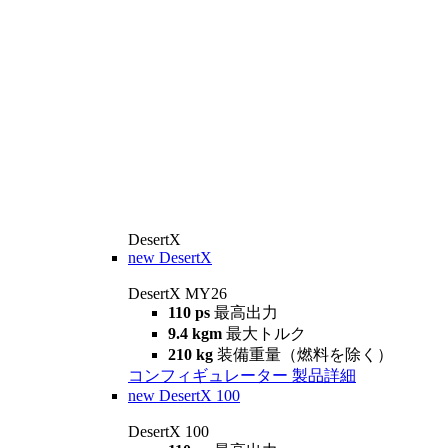
DesertX
new
DesertX
DesertX MY26
110 ps
最高出力
9.4 kgm
最大トルク
210 kg
装備重量（燃料を除く）
コンフィギュレーター
製品詳細
new
DesertX 100
DesertX 100