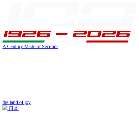
A Century Made of Seconds
the land of joy
日本