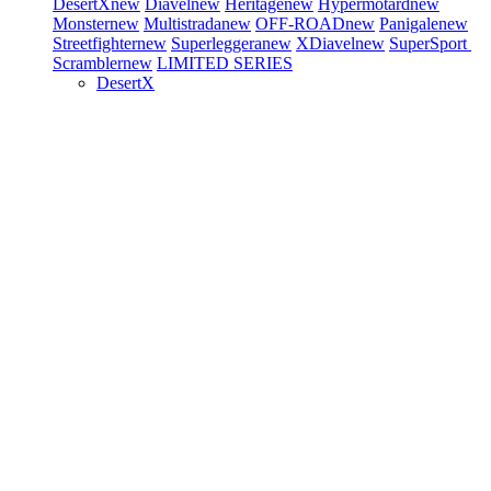
DesertX
new
Diavel
new
Heritage
new
Hypermotard
new
Monster
new
Multistrada
new
OFF-ROAD
new
Panigale
new
Streetfighter
new
Superleggera
new
XDiavel
new
SuperSport
Scrambler
new
LIMITED SERIES
DesertX