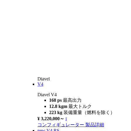
Diavel
V4
Diavel V4
168 ps
最高出力
12.8 kgm
最大トルク
223 kg
装備重量（燃料を除く）
¥ 3,220,000～
i
コンフィギュレーター
製品詳細
new
V4 RS