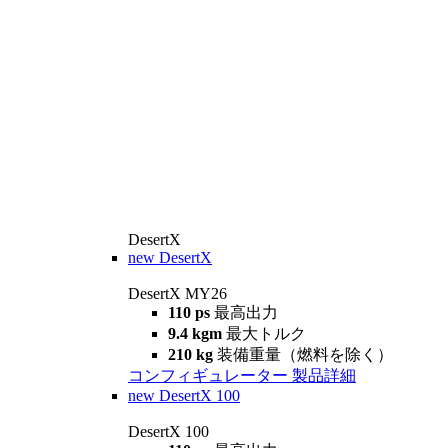
DesertX
new
DesertX
DesertX MY26
110 ps
最高出力
9.4 kgm
最大トルク
210 kg
装備重量（燃料を除く）
コンフィギュレーター
製品詳細
new
DesertX 100
DesertX 100