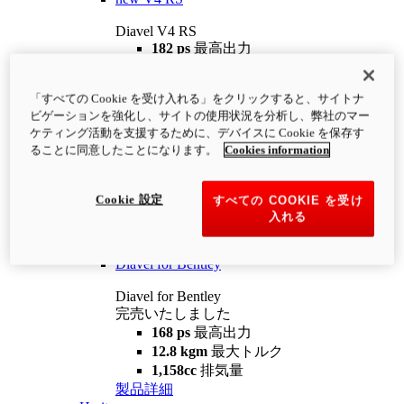
Diavel V4 RS
182 ps
最高出力
12.2 kgm
最大トルク
220 kg
装備重量（燃料を除く）
「すべての Cookie を受け入れる」をクリックすると、サイトナ
¥4,400,000
i
ビゲーションを強化し、サイトの使用状況を分析し、弊社のマー
コンフィギュレーター
製品詳細
ケティング活動を支援するために、デバイスに Cookie を保存す
new
V4 RS 100
ることに同意したことになります。
Cookies information
Diavel V4 RS 100
182 ps
最高出力
Cookie 設定
すべての COOKIE を受け
12.2 kgm
最大トルク
入れる
220 kg
装備重量（燃料を除く）
製品詳細
Diavel for Bentley
Diavel for Bentley
完売いたしました
168 ps
最高出力
12.8 kgm
最大トルク
1,158cc
排気量
製品詳細