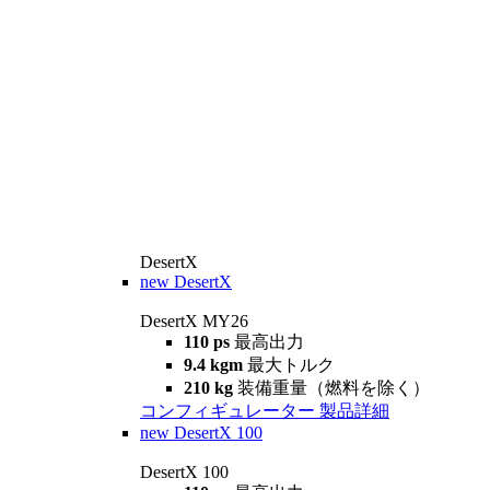
DesertX
new
DesertX
DesertX MY26
110 ps
最高出力
9.4 kgm
最大トルク
210 kg
装備重量（燃料を除く）
コンフィギュレーター
製品詳細
new
DesertX 100
DesertX 100