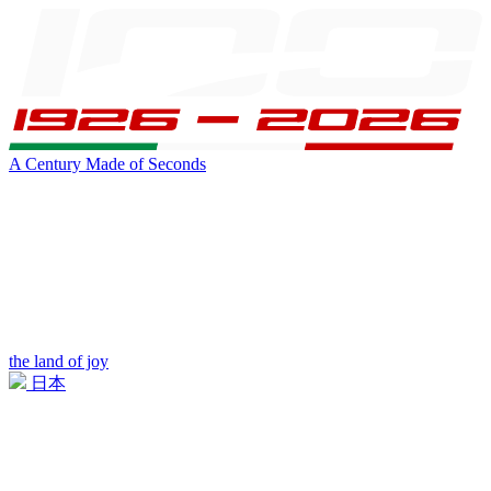
A Century Made of Seconds
the land of joy
日本