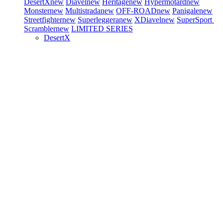
DesertX
new
Diavel
new
Heritage
new
Hypermotard
new
Monster
new
Multistrada
new
OFF-ROAD
new
Panigale
new
Streetfighter
new
Superleggera
new
XDiavel
new
SuperSport
Scrambler
new
LIMITED SERIES
DesertX