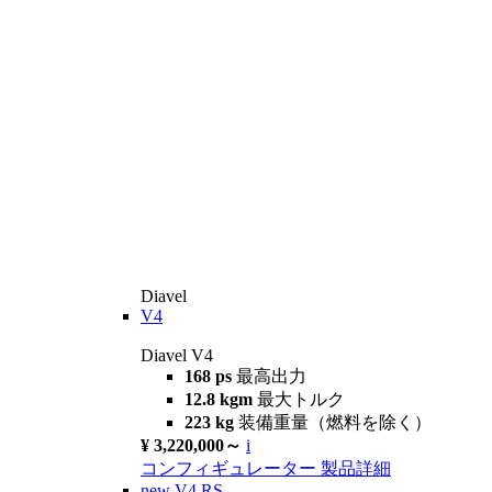
Diavel
V4
Diavel V4
168 ps
最高出力
12.8 kgm
最大トルク
223 kg
装備重量（燃料を除く）
¥ 3,220,000～
i
コンフィギュレーター
製品詳細
new
V4 RS