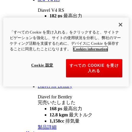
Diavel V4 RS
182 ps
最高出力
12.2 kgm
最大トルク
220 kg
装備重量（燃料を除く）
「すべての Cookie を受け入れる」をクリックすると、サイトナ
¥4,400,000
i
ビゲーションを強化し、サイトの使用状況を分析し、弊社のマー
コンフィギュレーター
製品詳細
ケティング活動を支援するために、デバイスに Cookie を保存す
new
V4 RS 100
ることに同意したことになります。
Cookies information
Diavel V4 RS 100
182 ps
最高出力
Cookie 設定
すべての COOKIE を受け
12.2 kgm
最大トルク
入れる
220 kg
装備重量（燃料を除く）
製品詳細
Diavel for Bentley
Diavel for Bentley
完売いたしました
168 ps
最高出力
12.8 kgm
最大トルク
1,158cc
排気量
製品詳細