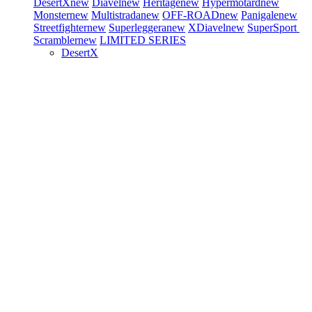
DesertX
new
Diavel
new
Heritage
new
Hypermotard
new
Monster
new
Multistrada
new
OFF-ROAD
new
Panigale
new
Streetfighter
new
Superleggera
new
XDiavel
new
SuperSport
Scrambler
new
LIMITED SERIES
DesertX