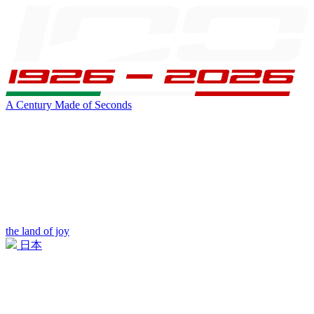
A Century Made of Seconds
the land of joy
日本