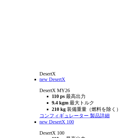
DesertX
new
DesertX
DesertX MY26
110 ps
最高出力
9.4 kgm
最大トルク
210 kg
装備重量（燃料を除く）
コンフィギュレーター
製品詳細
new
DesertX 100
DesertX 100