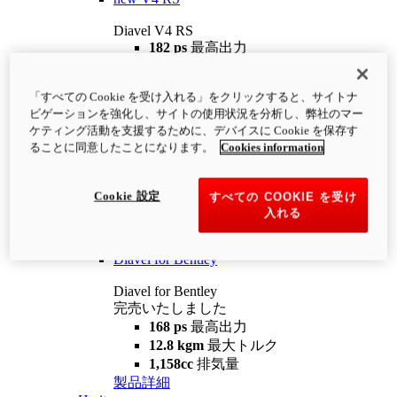
Diavel V4 RS
182 ps
最高出力
12.2 kgm
最大トルク
220 kg
装備重量（燃料を除く）
「すべての Cookie を受け入れる」をクリックすると、サイトナ
¥4,400,000
i
ビゲーションを強化し、サイトの使用状況を分析し、弊社のマー
コンフィギュレーター
製品詳細
ケティング活動を支援するために、デバイスに Cookie を保存す
new
V4 RS 100
ることに同意したことになります。
Cookies information
Diavel V4 RS 100
182 ps
最高出力
Cookie 設定
すべての COOKIE を受け
12.2 kgm
最大トルク
入れる
220 kg
装備重量（燃料を除く）
製品詳細
Diavel for Bentley
Diavel for Bentley
完売いたしました
168 ps
最高出力
12.8 kgm
最大トルク
1,158cc
排気量
製品詳細