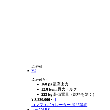
Diavel
V4
Diavel V4
168 ps
最高出力
12.8 kgm
最大トルク
223 kg
装備重量（燃料を除く）
¥ 3,220,000～
i
コンフィギュレーター
製品詳細
new
V4 RS