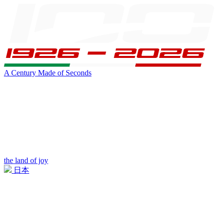
A Century Made of Seconds
the land of joy
日本