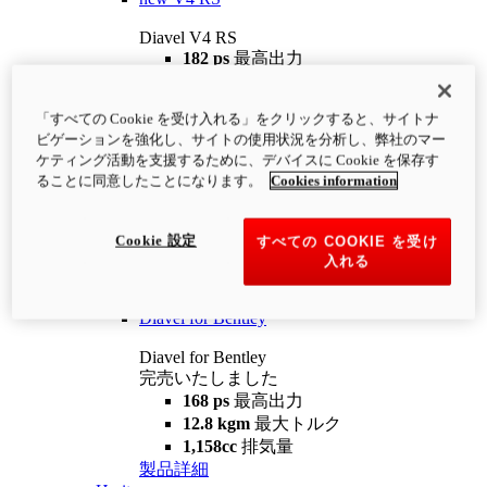
Diavel V4 RS
182 ps
最高出力
12.2 kgm
最大トルク
220 kg
装備重量（燃料を除く）
「すべての Cookie を受け入れる」をクリックすると、サイトナ
¥4,400,000
i
ビゲーションを強化し、サイトの使用状況を分析し、弊社のマー
コンフィギュレーター
製品詳細
ケティング活動を支援するために、デバイスに Cookie を保存す
new
V4 RS 100
ることに同意したことになります。
Cookies information
Diavel V4 RS 100
182 ps
最高出力
Cookie 設定
すべての COOKIE を受け
12.2 kgm
最大トルク
入れる
220 kg
装備重量（燃料を除く）
製品詳細
Diavel for Bentley
Diavel for Bentley
完売いたしました
168 ps
最高出力
12.8 kgm
最大トルク
1,158cc
排気量
製品詳細