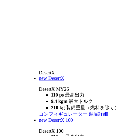
DesertX
new
DesertX
DesertX MY26
110 ps
最高出力
9.4 kgm
最大トルク
210 kg
装備重量（燃料を除く）
コンフィギュレーター
製品詳細
new
DesertX 100
DesertX 100