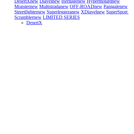
DesertX
new
Diavel
new
Heritage
new
Hypermotard
new
Monster
new
Multistrada
new
OFF-ROAD
new
Panigale
new
Streetfighter
new
Superleggera
new
XDiavel
new
SuperSport
Scrambler
new
LIMITED SERIES
DesertX