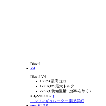
Diavel
V4
Diavel V4
168 ps
最高出力
12.8 kgm
最大トルク
223 kg
装備重量（燃料を除く）
¥ 3,220,000～
i
コンフィギュレーター
製品詳細
new
V4 RS