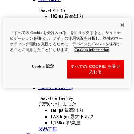
Diavel V4 RS
182 ps
最高出力
12.2 kgm
最大トルク
220 kg
装備重量（燃料を除く）
「すべての Cookie を受け入れる」をクリックすると、サイトナ
¥4,400,000
i
ビゲーションを強化し、サイトの使用状況を分析し、弊社のマー
コンフィギュレーター
製品詳細
ケティング活動を支援するために、デバイスに Cookie を保存す
new
V4 RS 100
ることに同意したことになります。
Cookies information
Diavel V4 RS 100
182 ps
最高出力
Cookie 設定
すべての COOKIE を受け
12.2 kgm
最大トルク
入れる
220 kg
装備重量（燃料を除く）
製品詳細
Diavel for Bentley
Diavel for Bentley
完売いたしました
168 ps
最高出力
12.8 kgm
最大トルク
1,158cc
排気量
製品詳細