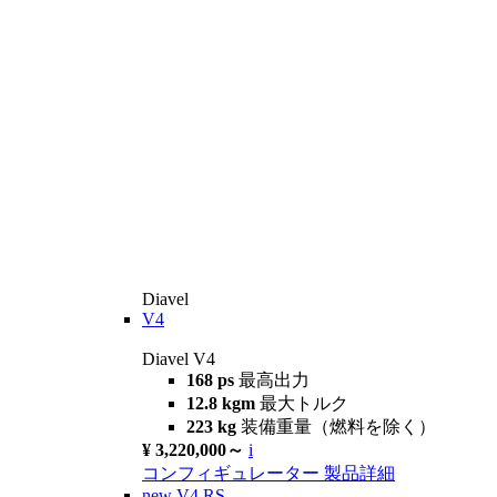
Diavel
V4
Diavel V4
168 ps
最高出力
12.8 kgm
最大トルク
223 kg
装備重量（燃料を除く）
¥ 3,220,000～
i
コンフィギュレーター
製品詳細
new
V4 RS