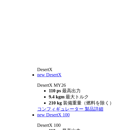
DesertX
new
DesertX
DesertX MY26
110 ps
最高出力
9.4 kgm
最大トルク
210 kg
装備重量（燃料を除く）
コンフィギュレーター
製品詳細
new
DesertX 100
DesertX 100