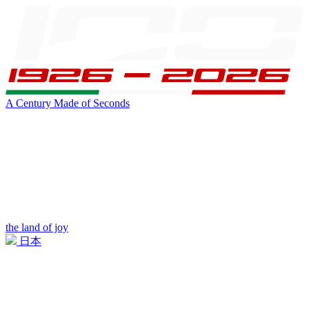
A Century Made of Seconds
the land of joy
日本