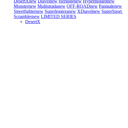
DesertX
new
Diavel
new
Heritage
new
Hypermotard
new
Monster
new
Multistrada
new
OFF-ROAD
new
Panigale
new
Streetfighter
new
Superleggera
new
XDiavel
new
SuperSport
Scrambler
new
LIMITED SERIES
DesertX