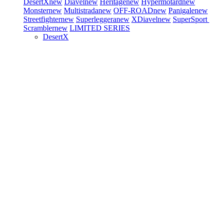
DesertX
new
Diavel
new
Heritage
new
Hypermotard
new
Monster
new
Multistrada
new
OFF-ROAD
new
Panigale
new
Streetfighter
new
Superleggera
new
XDiavel
new
SuperSport
Scrambler
new
LIMITED SERIES
DesertX