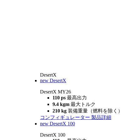
DesertX
new
DesertX
DesertX MY26
110 ps
最高出力
9.4 kgm
最大トルク
210 kg
装備重量（燃料を除く）
コンフィギュレーター
製品詳細
new
DesertX 100
DesertX 100