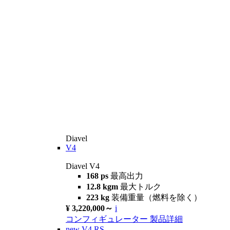
Diavel
V4
Diavel V4
168 ps
最高出力
12.8 kgm
最大トルク
223 kg
装備重量（燃料を除く）
¥ 3,220,000～
i
コンフィギュレーター
製品詳細
new
V4 RS