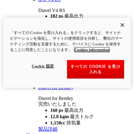
Diavel V4 RS
182 ps
最高出力
12.2 kgm
最大トルク
220 kg
装備重量（燃料を除く）
「すべての Cookie を受け入れる」をクリックすると、サイトナ
¥4,400,000
i
ビゲーションを強化し、サイトの使用状況を分析し、弊社のマー
コンフィギュレーター
製品詳細
ケティング活動を支援するために、デバイスに Cookie を保存す
new
V4 RS 100
ることに同意したことになります。
Cookies information
Diavel V4 RS 100
182 ps
最高出力
Cookie 設定
すべての COOKIE を受け
12.2 kgm
最大トルク
入れる
220 kg
装備重量（燃料を除く）
製品詳細
Diavel for Bentley
Diavel for Bentley
完売いたしました
168 ps
最高出力
12.8 kgm
最大トルク
1,158cc
排気量
製品詳細