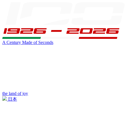
A Century Made of Seconds
the land of joy
日本