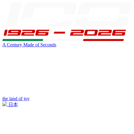
A Century Made of Seconds
the land of joy
日本