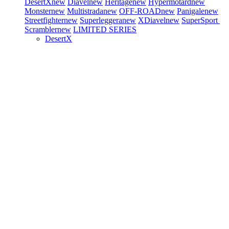
DesertX
new
Diavel
new
Heritage
new
Hypermotard
new
Monster
new
Multistrada
new
OFF-ROAD
new
Panigale
new
Streetfighter
new
Superleggera
new
XDiavel
new
SuperSport
Scrambler
new
LIMITED SERIES
DesertX