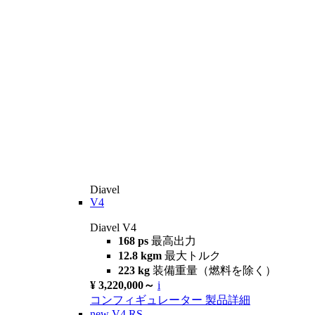
Diavel
V4
Diavel V4
168 ps
最高出力
12.8 kgm
最大トルク
223 kg
装備重量（燃料を除く）
¥ 3,220,000～
i
コンフィギュレーター
製品詳細
new
V4 RS