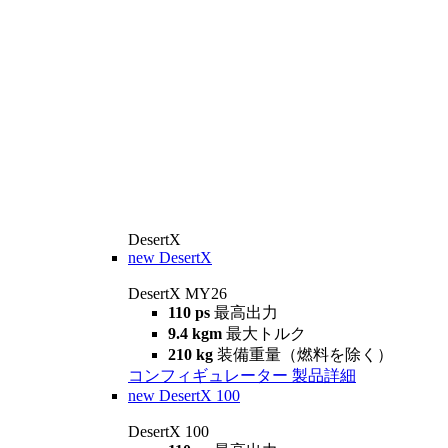
DesertX
new
DesertX
DesertX MY26
110 ps
最高出力
9.4 kgm
最大トルク
210 kg
装備重量（燃料を除く）
コンフィギュレーター
製品詳細
new
DesertX 100
DesertX 100