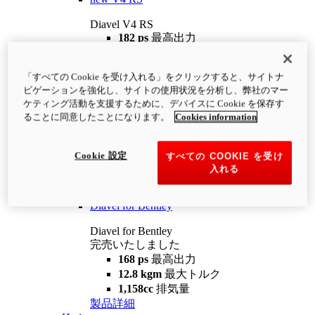
Diavel V4 RS
182 ps
最高出力
12.2 kgm
最大トルク
220 kg
装備重量（燃料を除く）
「すべての Cookie を受け入れる」をクリックすると、サイトナ
¥4,400,000
i
ビゲーションを強化し、サイトの使用状況を分析し、弊社のマー
コンフィギュレーター
製品詳細
ケティング活動を支援するために、デバイスに Cookie を保存す
new
V4 RS 100
ることに同意したことになります。
Cookies information
Diavel V4 RS 100
182 ps
最高出力
Cookie 設定
すべての COOKIE を受け
12.2 kgm
最大トルク
入れる
220 kg
装備重量（燃料を除く）
製品詳細
Diavel for Bentley
Diavel for Bentley
完売いたしました
168 ps
最高出力
12.8 kgm
最大トルク
1,158cc
排気量
製品詳細