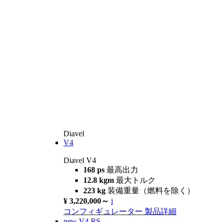
Diavel
V4
Diavel V4
168 ps
最高出力
12.8 kgm
最大トルク
223 kg
装備重量（燃料を除く）
¥ 3,220,000～
i
コンフィギュレーター
製品詳細
new
V4 RS