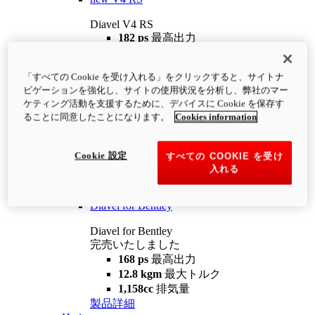
Diavel V4 RS
182 ps
最高出力
12.2 kgm
最大トルク
220 kg
装備重量（燃料を除く）
「すべての Cookie を受け入れる」をクリックすると、サイトナ
¥4,400,000
i
ビゲーションを強化し、サイトの使用状況を分析し、弊社のマー
コンフィギュレーター
製品詳細
ケティング活動を支援するために、デバイスに Cookie を保存す
new
V4 RS 100
ることに同意したことになります。
Cookies information
Diavel V4 RS 100
182 ps
最高出力
Cookie 設定
すべての COOKIE を受け
12.2 kgm
最大トルク
入れる
220 kg
装備重量（燃料を除く）
製品詳細
Diavel for Bentley
Diavel for Bentley
完売いたしました
168 ps
最高出力
12.8 kgm
最大トルク
1,158cc
排気量
製品詳細