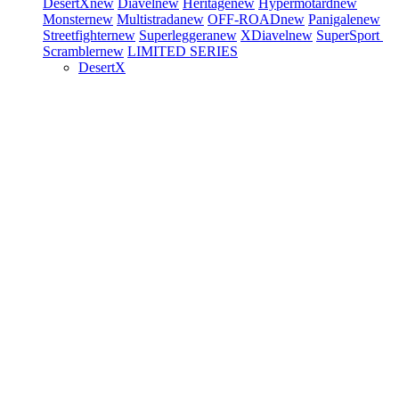
DesertX
new
Diavel
new
Heritage
new
Hypermotard
new
Monster
new
Multistrada
new
OFF-ROAD
new
Panigale
new
Streetfighter
new
Superleggera
new
XDiavel
new
SuperSport
Scrambler
new
LIMITED SERIES
DesertX