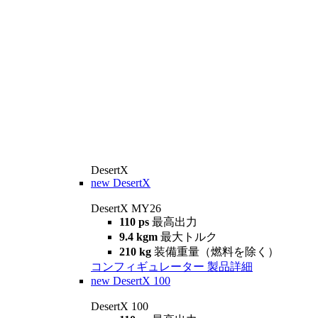
DesertX
new
DesertX
DesertX MY26
110 ps
最高出力
9.4 kgm
最大トルク
210 kg
装備重量（燃料を除く）
コンフィギュレーター
製品詳細
new
DesertX 100
DesertX 100