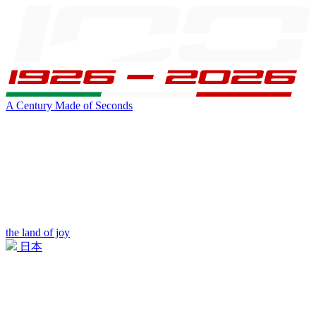
A Century Made of Seconds
the land of joy
日本