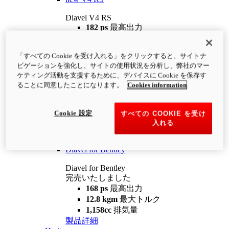
Diavel V4 RS
182 ps
最高出力
12.2 kgm
最大トルク
220 kg
装備重量（燃料を除く）
「すべての Cookie を受け入れる」をクリックすると、サイトナ
¥4,400,000
i
ビゲーションを強化し、サイトの使用状況を分析し、弊社のマー
コンフィギュレーター
製品詳細
ケティング活動を支援するために、デバイスに Cookie を保存す
new
V4 RS 100
ることに同意したことになります。
Cookies information
Diavel V4 RS 100
182 ps
最高出力
Cookie 設定
すべての COOKIE を受け
12.2 kgm
最大トルク
入れる
220 kg
装備重量（燃料を除く）
製品詳細
Diavel for Bentley
Diavel for Bentley
完売いたしました
168 ps
最高出力
12.8 kgm
最大トルク
1,158cc
排気量
製品詳細