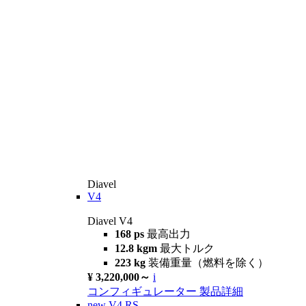
Diavel
V4
Diavel V4
168 ps
最高出力
12.8 kgm
最大トルク
223 kg
装備重量（燃料を除く）
¥ 3,220,000～
i
コンフィギュレーター
製品詳細
new
V4 RS