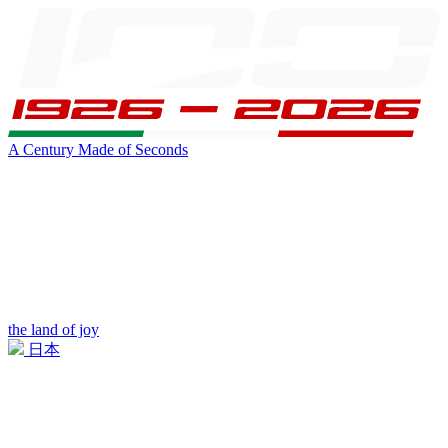
A Century Made of Seconds
the land of joy
日本