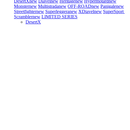
DesertX
new
Diavel
new
Heritage
new
Hypermotard
new
Monster
new
Multistrada
new
OFF-ROAD
new
Panigale
new
Streetfighter
new
Superleggera
new
XDiavel
new
SuperSport
Scrambler
new
LIMITED SERIES
DesertX