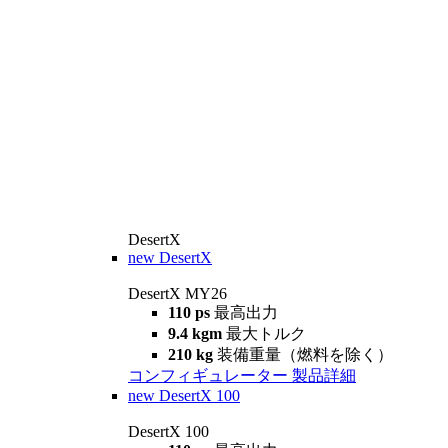
DesertX
new
DesertX
DesertX MY26
110 ps
最高出力
9.4 kgm
最大トルク
210 kg
装備重量（燃料を除く）
コンフィギュレーター
製品詳細
new
DesertX 100
DesertX 100