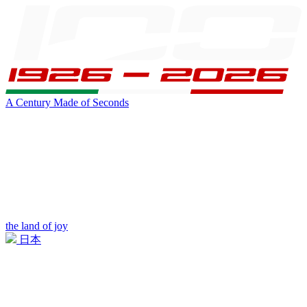
A Century Made of Seconds
the land of joy
日本