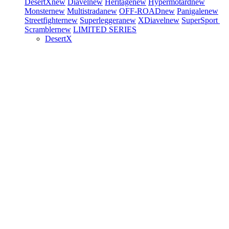
DesertX
new
Diavel
new
Heritage
new
Hypermotard
new
Monster
new
Multistrada
new
OFF-ROAD
new
Panigale
new
Streetfighter
new
Superleggera
new
XDiavel
new
SuperSport
Scrambler
new
LIMITED SERIES
DesertX