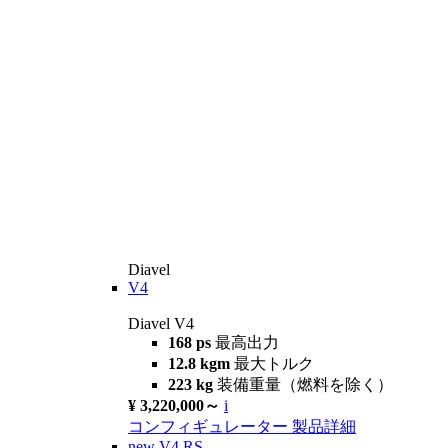
Diavel
V4
Diavel V4
168 ps
最高出力
12.8 kgm
最大トルク
223 kg
装備重量（燃料を除く）
¥ 3,220,000～
i
コンフィギュレーター
製品詳細
new
V4 RS