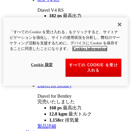
Diavel V4 RS
182 ps
最高出力
12.2 kgm
最大トルク
220 kg
装備重量（燃料を除く）
「すべての Cookie を受け入れる」をクリックすると、サイトナ
¥4,400,000
i
ビゲーションを強化し、サイトの使用状況を分析し、弊社のマー
コンフィギュレーター
製品詳細
ケティング活動を支援するために、デバイスに Cookie を保存す
new
V4 RS 100
ることに同意したことになります。
Cookies information
Diavel V4 RS 100
182 ps
最高出力
Cookie 設定
すべての COOKIE を受け
12.2 kgm
最大トルク
入れる
220 kg
装備重量（燃料を除く）
製品詳細
Diavel for Bentley
Diavel for Bentley
完売いたしました
168 ps
最高出力
12.8 kgm
最大トルク
1,158cc
排気量
製品詳細