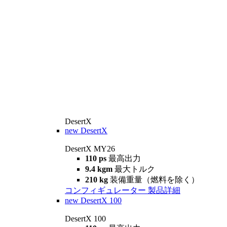
DesertX
new
DesertX
DesertX MY26
110 ps
最高出力
9.4 kgm
最大トルク
210 kg
装備重量（燃料を除く）
コンフィギュレーター
製品詳細
new
DesertX 100
DesertX 100