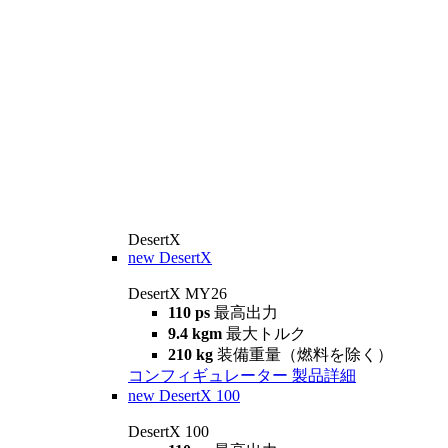
DesertX
new
DesertX
DesertX MY26
110 ps
最高出力
9.4 kgm
最大トルク
210 kg
装備重量（燃料を除く）
コンフィギュレーター
製品詳細
new
DesertX 100
DesertX 100