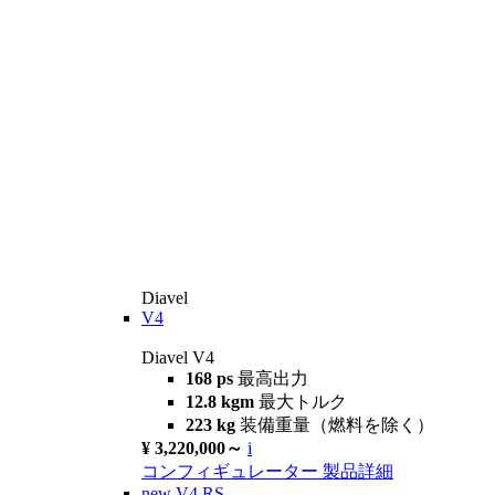
Diavel
V4
Diavel V4
168 ps
最高出力
12.8 kgm
最大トルク
223 kg
装備重量（燃料を除く）
¥ 3,220,000～
i
コンフィギュレーター
製品詳細
new
V4 RS