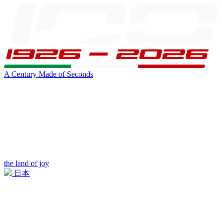
A Century Made of Seconds
the land of joy
日本