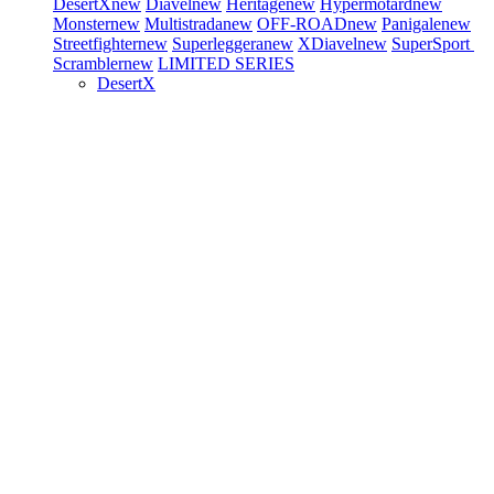
DesertX
new
Diavel
new
Heritage
new
Hypermotard
new
Monster
new
Multistrada
new
OFF-ROAD
new
Panigale
new
Streetfighter
new
Superleggera
new
XDiavel
new
SuperSport
Scrambler
new
LIMITED SERIES
DesertX