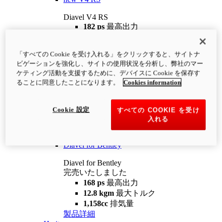
Diavel V4 RS
182 ps
最高出力
12.2 kgm
最大トルク
220 kg
装備重量（燃料を除く）
「すべての Cookie を受け入れる」をクリックすると、サイトナ
¥4,400,000
i
ビゲーションを強化し、サイトの使用状況を分析し、弊社のマー
コンフィギュレーター
製品詳細
ケティング活動を支援するために、デバイスに Cookie を保存す
new
V4 RS 100
ることに同意したことになります。
Cookies information
Diavel V4 RS 100
182 ps
最高出力
Cookie 設定
すべての COOKIE を受け
12.2 kgm
最大トルク
入れる
220 kg
装備重量（燃料を除く）
製品詳細
Diavel for Bentley
Diavel for Bentley
完売いたしました
168 ps
最高出力
12.8 kgm
最大トルク
1,158cc
排気量
製品詳細