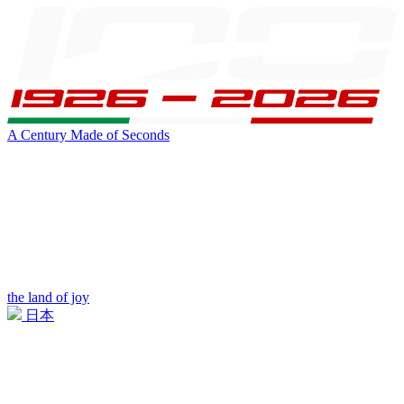
A Century Made of Seconds
the land of joy
日本