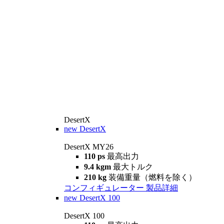
DesertX
new
DesertX
DesertX MY26
110 ps
最高出力
9.4 kgm
最大トルク
210 kg
装備重量（燃料を除く）
コンフィギュレーター
製品詳細
new
DesertX 100
DesertX 100