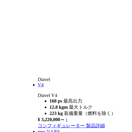
Diavel
V4
Diavel V4
168 ps
最高出力
12.8 kgm
最大トルク
223 kg
装備重量（燃料を除く）
¥ 3,220,000～
i
コンフィギュレーター
製品詳細
new
V4 RS