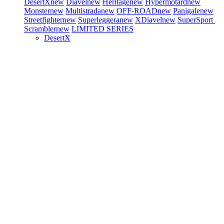
DesertX
new
Diavel
new
Heritage
new
Hypermotard
new
Monster
new
Multistrada
new
OFF-ROAD
new
Panigale
new
Streetfighter
new
Superleggera
new
XDiavel
new
SuperSport
Scrambler
new
LIMITED SERIES
DesertX