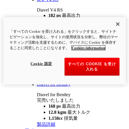
Diavel V4 RS
182 ps
最高出力
12.2 kgm
最大トルク
220 kg
装備重量（燃料を除く）
「すべての Cookie を受け入れる」をクリックすると、サイトナ
¥4,400,000
i
ビゲーションを強化し、サイトの使用状況を分析し、弊社のマー
コンフィギュレーター
製品詳細
ケティング活動を支援するために、デバイスに Cookie を保存す
new
V4 RS 100
ることに同意したことになります。
Cookies information
Diavel V4 RS 100
182 ps
最高出力
Cookie 設定
すべての COOKIE を受け
12.2 kgm
最大トルク
入れる
220 kg
装備重量（燃料を除く）
製品詳細
Diavel for Bentley
Diavel for Bentley
完売いたしました
168 ps
最高出力
12.8 kgm
最大トルク
1,158cc
排気量
製品詳細