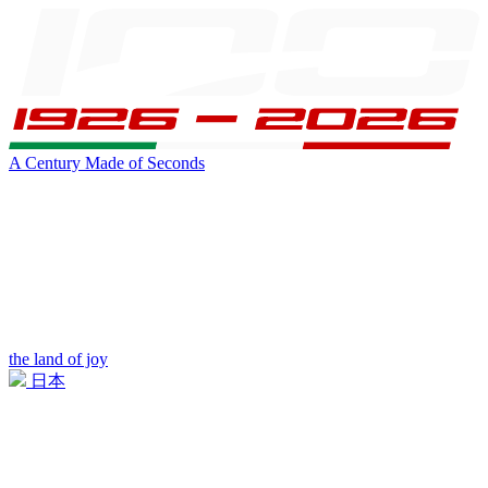
A Century Made of Seconds
the land of joy
日本