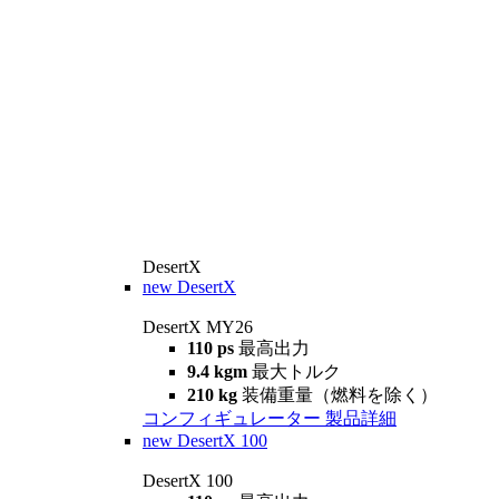
DesertX
new
DesertX
DesertX MY26
110 ps
最高出力
9.4 kgm
最大トルク
210 kg
装備重量（燃料を除く）
コンフィギュレーター
製品詳細
new
DesertX 100
DesertX 100