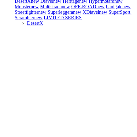
DesertX
new
Diavel
new
Heritage
new
Hypermotard
new
Monster
new
Multistrada
new
OFF-ROAD
new
Panigale
new
Streetfighter
new
Superleggera
new
XDiavel
new
SuperSport
Scrambler
new
LIMITED SERIES
DesertX