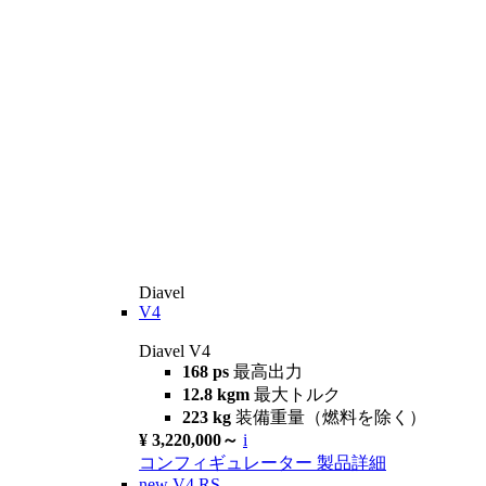
Diavel
V4
Diavel V4
168 ps
最高出力
12.8 kgm
最大トルク
223 kg
装備重量（燃料を除く）
¥ 3,220,000～
i
コンフィギュレーター
製品詳細
new
V4 RS