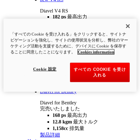
Diavel V4 RS
182 ps
最高出力
12.2 kgm
最大トルク
220 kg
装備重量（燃料を除く）
「すべての Cookie を受け入れる」をクリックすると、サイトナ
¥4,400,000
i
ビゲーションを強化し、サイトの使用状況を分析し、弊社のマー
コンフィギュレーター
製品詳細
ケティング活動を支援するために、デバイスに Cookie を保存す
new
V4 RS 100
ることに同意したことになります。
Cookies information
Diavel V4 RS 100
182 ps
最高出力
Cookie 設定
すべての COOKIE を受け
12.2 kgm
最大トルク
入れる
220 kg
装備重量（燃料を除く）
製品詳細
Diavel for Bentley
Diavel for Bentley
完売いたしました
168 ps
最高出力
12.8 kgm
最大トルク
1,158cc
排気量
製品詳細