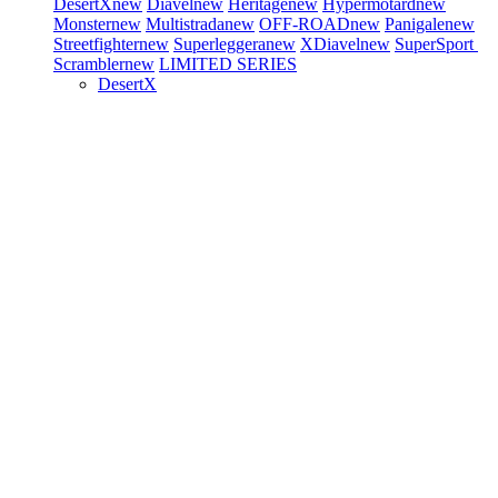
DesertX
new
Diavel
new
Heritage
new
Hypermotard
new
Monster
new
Multistrada
new
OFF-ROAD
new
Panigale
new
Streetfighter
new
Superleggera
new
XDiavel
new
SuperSport
Scrambler
new
LIMITED SERIES
DesertX