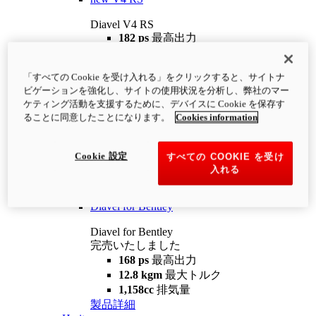
Diavel V4 RS
182 ps
最高出力
12.2 kgm
最大トルク
220 kg
装備重量（燃料を除く）
「すべての Cookie を受け入れる」をクリックすると、サイトナ
¥4,400,000
i
ビゲーションを強化し、サイトの使用状況を分析し、弊社のマー
コンフィギュレーター
製品詳細
ケティング活動を支援するために、デバイスに Cookie を保存す
new
V4 RS 100
ることに同意したことになります。
Cookies information
Diavel V4 RS 100
182 ps
最高出力
Cookie 設定
すべての COOKIE を受け
12.2 kgm
最大トルク
入れる
220 kg
装備重量（燃料を除く）
製品詳細
Diavel for Bentley
Diavel for Bentley
完売いたしました
168 ps
最高出力
12.8 kgm
最大トルク
1,158cc
排気量
製品詳細