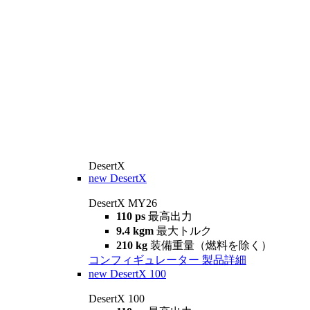
DesertX
new
DesertX
DesertX MY26
110 ps
最高出力
9.4 kgm
最大トルク
210 kg
装備重量（燃料を除く）
コンフィギュレーター
製品詳細
new
DesertX 100
DesertX 100