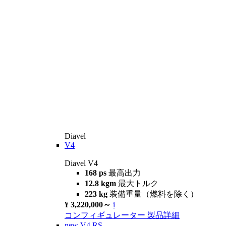
Diavel
V4
Diavel V4
168 ps
最高出力
12.8 kgm
最大トルク
223 kg
装備重量（燃料を除く）
¥ 3,220,000～
i
コンフィギュレーター
製品詳細
new
V4 RS