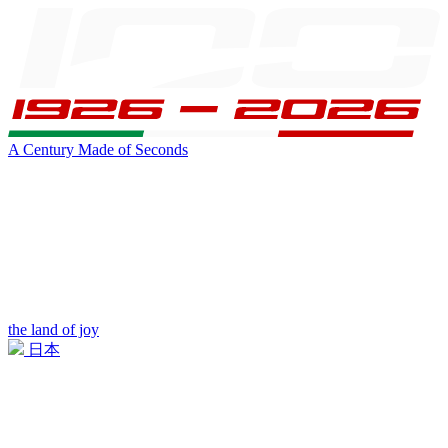
A Century Made of Seconds
the land of joy
日本