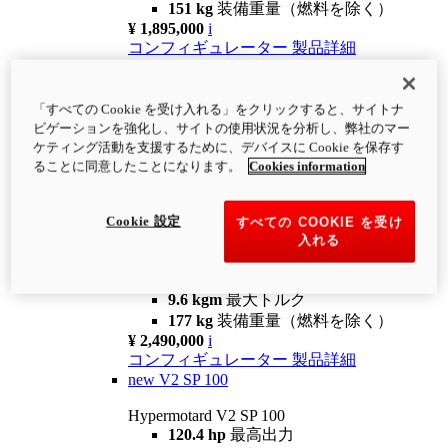
151 kg
装備重量（燃料を除く）
¥ 1,895,000
i
コンフィギュレーター
製品詳細
new
V2
Hypermotard V2
「すべての Cookie を受け入れる」をクリックすると、サイトナ
120.4 hp
最高出力
ビゲーションを強化し、サイトの使用状況を分析し、弊社のマー
9.6 kgm
最大トルク
ケティング活動を支援するために、デバイスに Cookie を保存す
180 kg
装備重量（燃料を除く）
ることに同意したことになります。
Cookies information
¥ 1,990,000
i
コンフィギュレーター
製品詳細
Cookie 設定
すべての COOKIE を受け
new
V2 SP
入れる
Hypermotard V2 SP
120.4 hp
最高出力
9.6 kgm
最大トルク
177 kg
装備重量（燃料を除く）
¥ 2,490,000
i
コンフィギュレーター
製品詳細
new
V2 SP 100
Hypermotard V2 SP 100
120.4 hp
最高出力