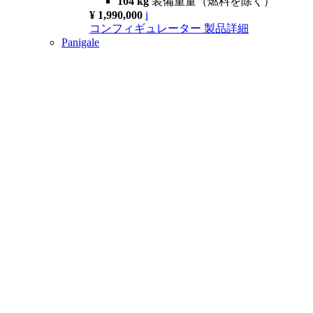
104 kg
装備重量（燃料を除く）
¥ 1,990,000
i
コンフィギュレーター
製品詳細
Panigale