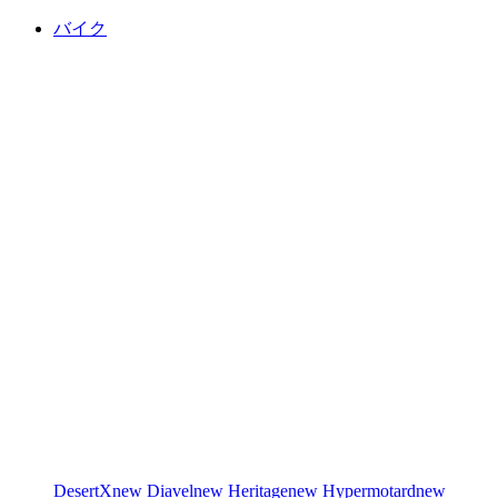
バイク
DesertX
new
Diavel
new
Heritage
new
Hypermotard
new