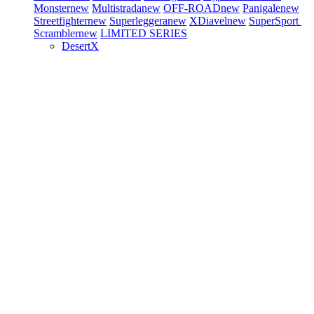
Monster
new
Multistrada
new
OFF-ROAD
new
Panigale
new
Streetfighter
new
Superleggera
new
XDiavel
new
SuperSport
Scrambler
new
LIMITED SERIES
DesertX