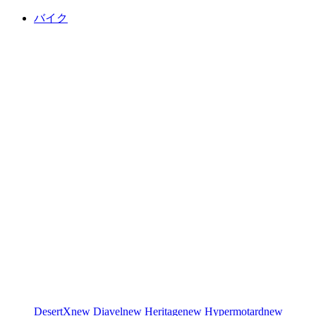
バイク
DesertX
new
Diavel
new
Heritage
new
Hypermotard
new