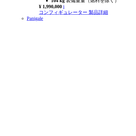
104 kg
装備重量（燃料を除く）
¥ 1,990,000
i
コンフィギュレーター
製品詳細
Panigale