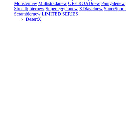
Monster
new
Multistrada
new
OFF-ROAD
new
Panigale
new
Streetfighter
new
Superleggera
new
XDiavel
new
SuperSport
Scrambler
new
LIMITED SERIES
DesertX