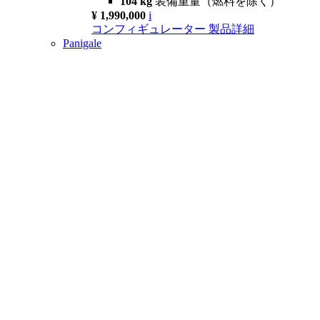
104 kg
装備重量（燃料を除く）
¥ 1,990,000
i
コンフィギュレーター
製品詳細
Panigale