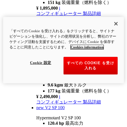
151 kg
装備重量（燃料を除く）
¥ 1,895,000
i
コンフィギュレーター
製品詳細
new
V2
Hypermotard V2
「すべての Cookie を受け入れる」をクリックすると、サイトナ
120.4 hp
最高出力
ビゲーションを強化し、サイトの使用状況を分析し、弊社のマー
9.6 kgm
最大トルク
ケティング活動を支援するために、デバイスに Cookie を保存す
180 kg
装備重量（燃料を除く）
ることに同意したことになります。
Cookies information
¥ 1,990,000
i
コンフィギュレーター
製品詳細
Cookie 設定
すべての COOKIE を受け
new
V2 SP
入れる
Hypermotard V2 SP
120.4 hp
最高出力
9.6 kgm
最大トルク
177 kg
装備重量（燃料を除く）
¥ 2,490,000
i
コンフィギュレーター
製品詳細
new
V2 SP 100
Hypermotard V2 SP 100
120.4 hp
最高出力