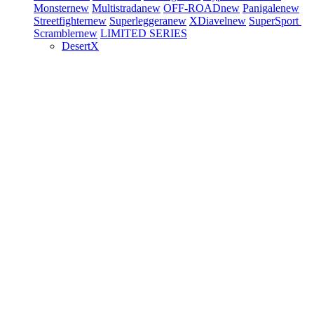
Monster
new
Multistrada
new
OFF-ROAD
new
Panigale
new
Streetfighter
new
Superleggera
new
XDiavel
new
SuperSport
Scrambler
new
LIMITED SERIES
DesertX