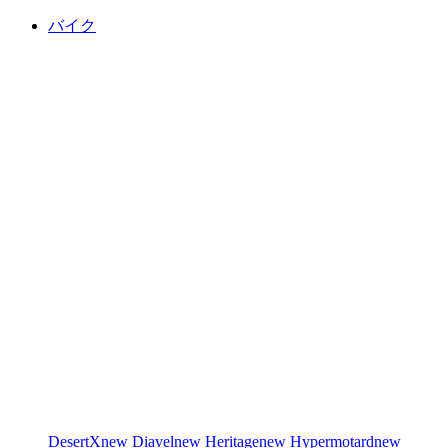
バイク
DesertX
new
Diavel
new
Heritage
new
Hypermotard
new