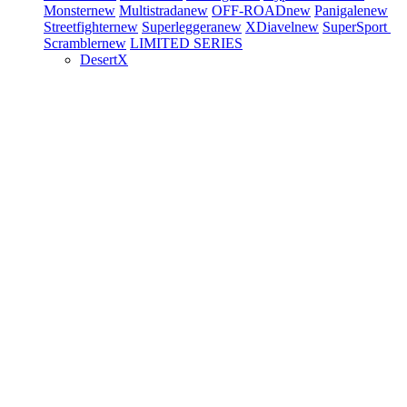
Monster
new
Multistrada
new
OFF-ROAD
new
Panigale
new
Streetfighter
new
Superleggera
new
XDiavel
new
SuperSport
Scrambler
new
LIMITED SERIES
DesertX