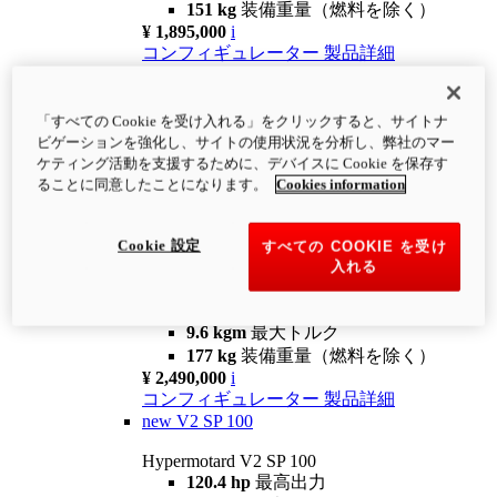
151 kg
装備重量（燃料を除く）
¥ 1,895,000
i
コンフィギュレーター
製品詳細
new
V2
Hypermotard V2
「すべての Cookie を受け入れる」をクリックすると、サイトナ
120.4 hp
最高出力
ビゲーションを強化し、サイトの使用状況を分析し、弊社のマー
9.6 kgm
最大トルク
ケティング活動を支援するために、デバイスに Cookie を保存す
180 kg
装備重量（燃料を除く）
ることに同意したことになります。
Cookies information
¥ 1,990,000
i
コンフィギュレーター
製品詳細
Cookie 設定
すべての COOKIE を受け
new
V2 SP
入れる
Hypermotard V2 SP
120.4 hp
最高出力
9.6 kgm
最大トルク
177 kg
装備重量（燃料を除く）
¥ 2,490,000
i
コンフィギュレーター
製品詳細
new
V2 SP 100
Hypermotard V2 SP 100
120.4 hp
最高出力