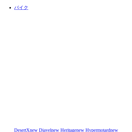
バイク
DesertX
new
Diavel
new
Heritage
new
Hypermotard
new