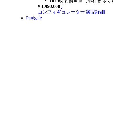
104 kg
装備重量（燃料を除く）
¥ 1,990,000
i
コンフィギュレーター
製品詳細
Panigale