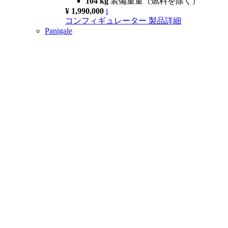
104 kg
装備重量（燃料を除く）
¥ 1,990,000
i
コンフィギュレーター
製品詳細
Panigale