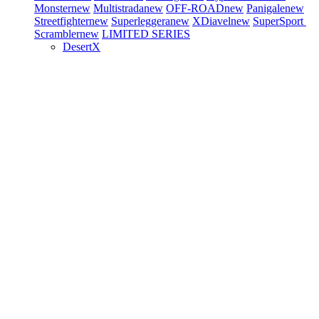
Monster
new
Multistrada
new
OFF-ROAD
new
Panigale
new
Streetfighter
new
Superleggera
new
XDiavel
new
SuperSport
Scrambler
new
LIMITED SERIES
DesertX