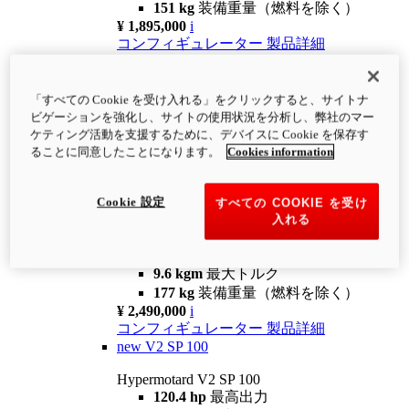
151 kg
装備重量（燃料を除く）
¥ 1,895,000
i
コンフィギュレーター
製品詳細
new
V2
Hypermotard V2
「すべての Cookie を受け入れる」をクリックすると、サイトナ
120.4 hp
最高出力
ビゲーションを強化し、サイトの使用状況を分析し、弊社のマー
9.6 kgm
最大トルク
ケティング活動を支援するために、デバイスに Cookie を保存す
180 kg
装備重量（燃料を除く）
ることに同意したことになります。
Cookies information
¥ 1,990,000
i
コンフィギュレーター
製品詳細
Cookie 設定
すべての COOKIE を受け
new
V2 SP
入れる
Hypermotard V2 SP
120.4 hp
最高出力
9.6 kgm
最大トルク
177 kg
装備重量（燃料を除く）
¥ 2,490,000
i
コンフィギュレーター
製品詳細
new
V2 SP 100
Hypermotard V2 SP 100
120.4 hp
最高出力