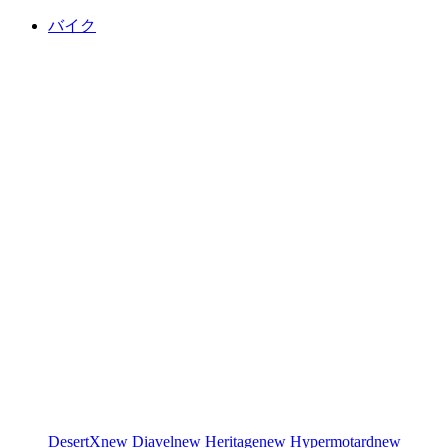
バイク
DesertX
new
Diavel
new
Heritage
new
Hypermotard
new