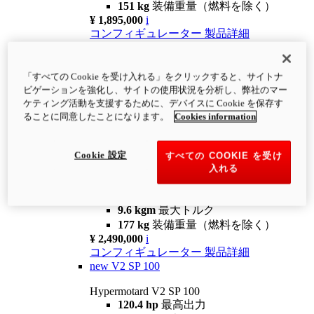
151 kg
装備重量（燃料を除く）
¥ 1,895,000
i
コンフィギュレーター
製品詳細
new
V2
Hypermotard V2
「すべての Cookie を受け入れる」をクリックすると、サイトナ
120.4 hp
最高出力
ビゲーションを強化し、サイトの使用状況を分析し、弊社のマー
9.6 kgm
最大トルク
ケティング活動を支援するために、デバイスに Cookie を保存す
180 kg
装備重量（燃料を除く）
ることに同意したことになります。
Cookies information
¥ 1,990,000
i
コンフィギュレーター
製品詳細
Cookie 設定
すべての COOKIE を受け
new
V2 SP
入れる
Hypermotard V2 SP
120.4 hp
最高出力
9.6 kgm
最大トルク
177 kg
装備重量（燃料を除く）
¥ 2,490,000
i
コンフィギュレーター
製品詳細
new
V2 SP 100
Hypermotard V2 SP 100
120.4 hp
最高出力