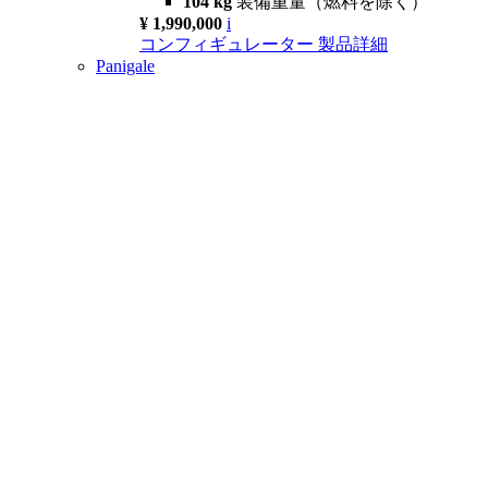
104 kg
装備重量（燃料を除く）
¥ 1,990,000
i
コンフィギュレーター
製品詳細
Panigale