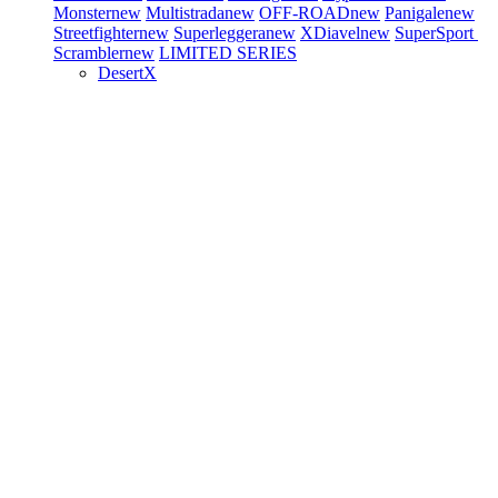
Monster
new
Multistrada
new
OFF-ROAD
new
Panigale
new
Streetfighter
new
Superleggera
new
XDiavel
new
SuperSport
Scrambler
new
LIMITED SERIES
DesertX