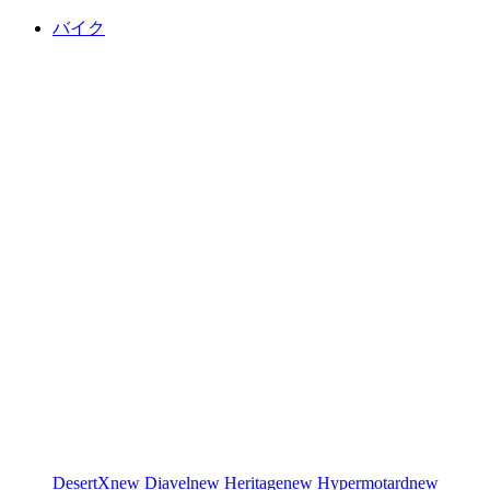
バイク
DesertX
new
Diavel
new
Heritage
new
Hypermotard
new