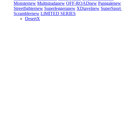
Monster
new
Multistrada
new
OFF-ROAD
new
Panigale
new
Streetfighter
new
Superleggera
new
XDiavel
new
SuperSport
Scrambler
new
LIMITED SERIES
DesertX