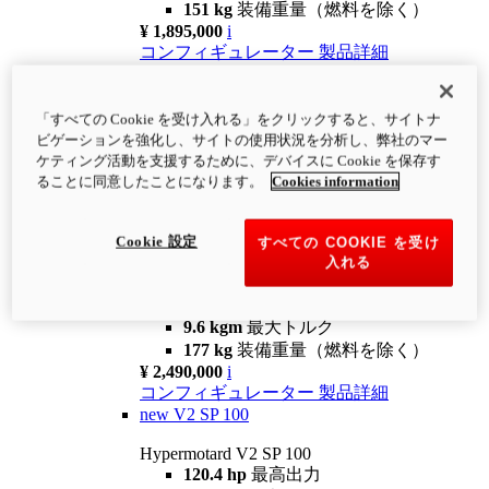
151 kg
装備重量（燃料を除く）
¥ 1,895,000
i
コンフィギュレーター
製品詳細
new
V2
Hypermotard V2
「すべての Cookie を受け入れる」をクリックすると、サイトナ
120.4 hp
最高出力
ビゲーションを強化し、サイトの使用状況を分析し、弊社のマー
9.6 kgm
最大トルク
ケティング活動を支援するために、デバイスに Cookie を保存す
180 kg
装備重量（燃料を除く）
ることに同意したことになります。
Cookies information
¥ 1,990,000
i
コンフィギュレーター
製品詳細
Cookie 設定
すべての COOKIE を受け
new
V2 SP
入れる
Hypermotard V2 SP
120.4 hp
最高出力
9.6 kgm
最大トルク
177 kg
装備重量（燃料を除く）
¥ 2,490,000
i
コンフィギュレーター
製品詳細
new
V2 SP 100
Hypermotard V2 SP 100
120.4 hp
最高出力