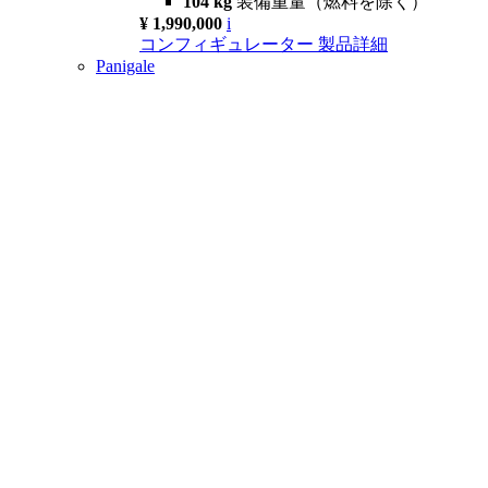
104 kg
装備重量（燃料を除く）
¥ 1,990,000
i
コンフィギュレーター
製品詳細
Panigale