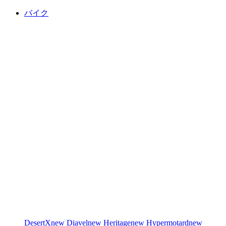
バイク
DesertX
new
Diavel
new
Heritage
new
Hypermotard
new