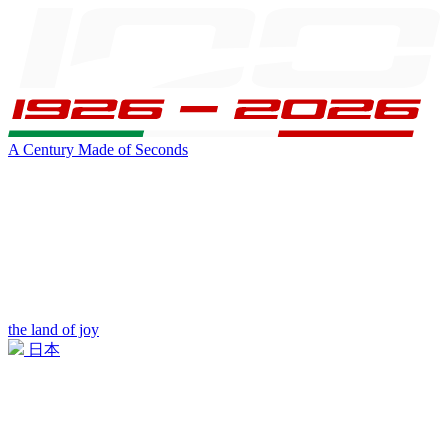
A Century Made of Seconds
the land of joy
日本