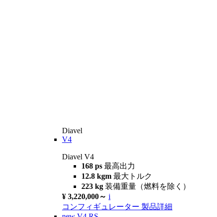
Diavel
V4
Diavel V4
168 ps
最高出力
12.8 kgm
最大トルク
223 kg
装備重量（燃料を除く）
¥ 3,220,000～
i
コンフィギュレーター
製品詳細
new
V4 RS