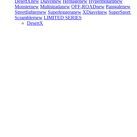
DesertX
new
Diavel
new
Heritage
new
Hypermotard
new
Monster
new
Multistrada
new
OFF-ROAD
new
Panigale
new
Streetfighter
new
Superleggera
new
XDiavel
new
SuperSport
Scrambler
new
LIMITED SERIES
DesertX