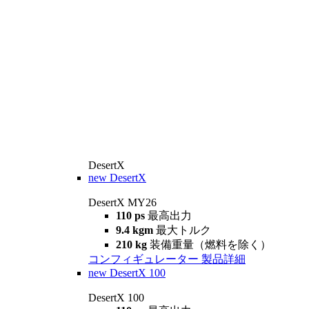
DesertX
new
DesertX
DesertX MY26
110 ps
最高出力
9.4 kgm
最大トルク
210 kg
装備重量（燃料を除く）
コンフィギュレーター
製品詳細
new
DesertX 100
DesertX 100