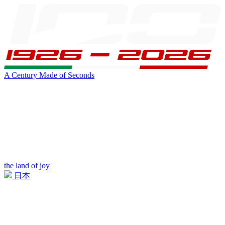
A Century Made of Seconds
the land of joy
日本