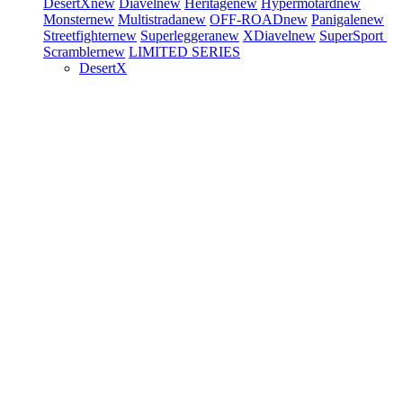
DesertX
new
Diavel
new
Heritage
new
Hypermotard
new
Monster
new
Multistrada
new
OFF-ROAD
new
Panigale
new
Streetfighter
new
Superleggera
new
XDiavel
new
SuperSport
Scrambler
new
LIMITED SERIES
DesertX