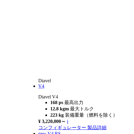
Diavel
V4
Diavel V4
168 ps
最高出力
12.8 kgm
最大トルク
223 kg
装備重量（燃料を除く）
¥ 3,220,000～
i
コンフィギュレーター
製品詳細
new
V4 RS