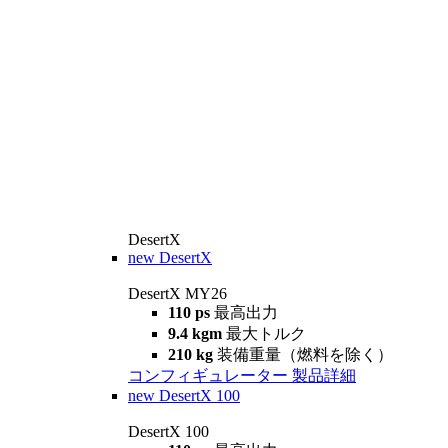
DesertX
new
DesertX
DesertX MY26
110 ps
最高出力
9.4 kgm
最大トルク
210 kg
装備重量（燃料を除く）
コンフィギュレーター
製品詳細
new
DesertX 100
DesertX 100