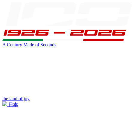
A Century Made of Seconds
the land of joy
日本