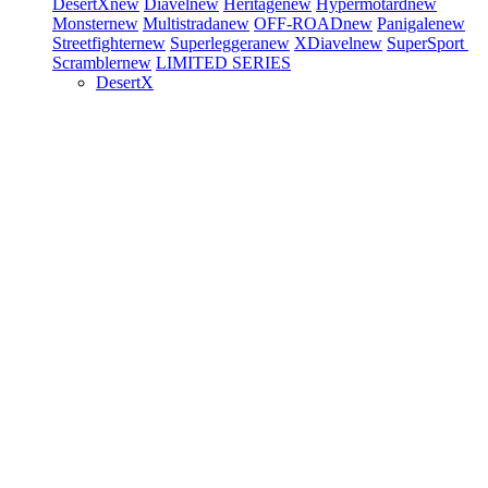
DesertX
new
Diavel
new
Heritage
new
Hypermotard
new
Monster
new
Multistrada
new
OFF-ROAD
new
Panigale
new
Streetfighter
new
Superleggera
new
XDiavel
new
SuperSport
Scrambler
new
LIMITED SERIES
DesertX