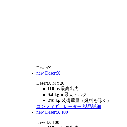
DesertX
new
DesertX
DesertX MY26
110 ps
最高出力
9.4 kgm
最大トルク
210 kg
装備重量（燃料を除く）
コンフィギュレーター
製品詳細
new
DesertX 100
DesertX 100