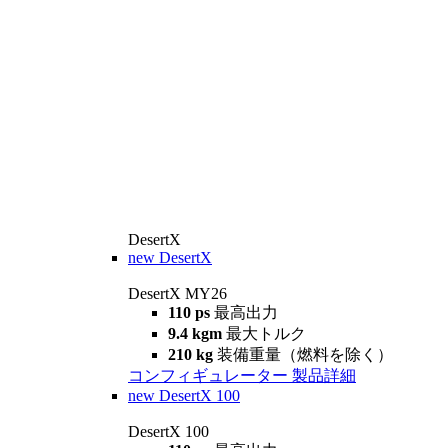
DesertX
new
DesertX
DesertX MY26
110 ps
最高出力
9.4 kgm
最大トルク
210 kg
装備重量（燃料を除く）
コンフィギュレーター
製品詳細
new
DesertX 100
DesertX 100