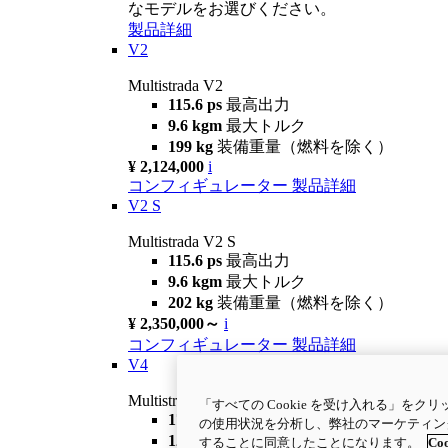
なモデルをお選びください。
製品詳細
V2
Multistrada V2
115.6 ps
最高出力
9.6 kgm
最大トルク
199 kg
装備重量（燃料を除く）
¥ 2,124,000
i
コンフィギュレーター
製品詳細
V2 S
Multistrada V2 S
115.6 ps
最高出力
9.6 kgm
最大トルク
202 kg
装備重量（燃料を除く）
¥ 2,350,000～
i
コンフィギュレーター
製品詳細
V4
Multistrada V4
「すべての Cookie を受け入れる」を
170 ps
最高出力
の使用状況を分析し、弊社のマーケティング活
12.7 kgm
最大トルク
することに同意したことになります。
Coo