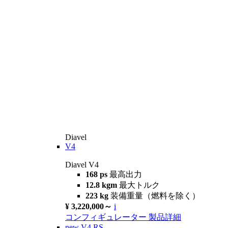
Diavel
V4
Diavel V4
168 ps
最高出力
12.8 kgm
最大トルク
223 kg
装備重量（燃料を除く）
¥ 3,220,000～
i
コンフィギュレーター
製品詳細
new
V4 RS