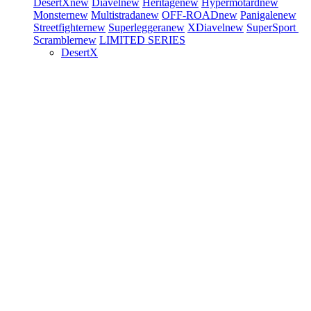
DesertX
new
Diavel
new
Heritage
new
Hypermotard
new
Monster
new
Multistrada
new
OFF-ROAD
new
Panigale
new
Streetfighter
new
Superleggera
new
XDiavel
new
SuperSport
Scrambler
new
LIMITED SERIES
DesertX