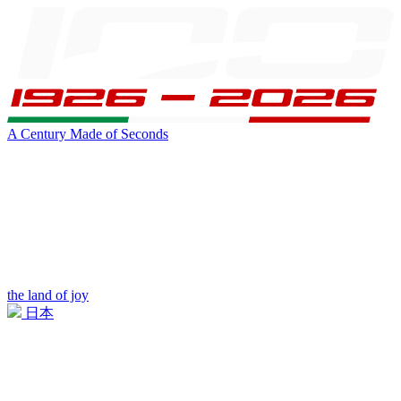
A Century Made of Seconds
the land of joy
日本