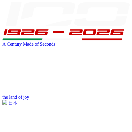
A Century Made of Seconds
the land of joy
日本