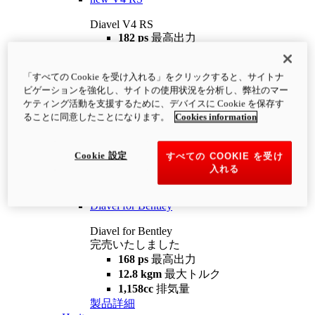
Diavel V4 RS
182 ps
最高出力
12.2 kgm
最大トルク
220 kg
装備重量（燃料を除く）
「すべての Cookie を受け入れる」をクリックすると、サイトナ
¥4,400,000
i
ビゲーションを強化し、サイトの使用状況を分析し、弊社のマー
コンフィギュレーター
製品詳細
ケティング活動を支援するために、デバイスに Cookie を保存す
new
V4 RS 100
ることに同意したことになります。
Cookies information
Diavel V4 RS 100
182 ps
最高出力
Cookie 設定
すべての COOKIE を受け
12.2 kgm
最大トルク
入れる
220 kg
装備重量（燃料を除く）
製品詳細
Diavel for Bentley
Diavel for Bentley
完売いたしました
168 ps
最高出力
12.8 kgm
最大トルク
1,158cc
排気量
製品詳細