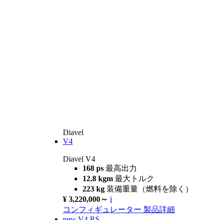
Diavel
V4
Diavel V4
168 ps
最高出力
12.8 kgm
最大トルク
223 kg
装備重量（燃料を除く）
¥ 3,220,000～
i
コンフィギュレーター
製品詳細
new
V4 RS