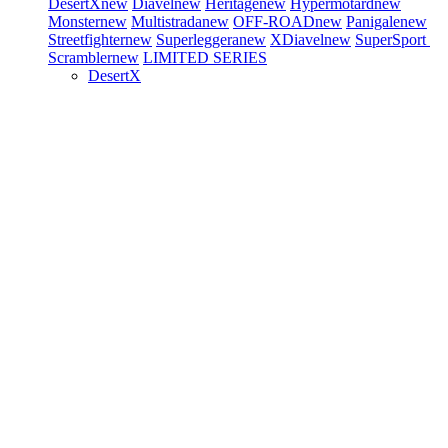
DesertX
new
Diavel
new
Heritage
new
Hypermotard
new
Monster
new
Multistrada
new
OFF-ROAD
new
Panigale
new
Streetfighter
new
Superleggera
new
XDiavel
new
SuperSport
Scrambler
new
LIMITED SERIES
DesertX