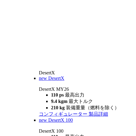
DesertX
new
DesertX
DesertX MY26
110 ps
最高出力
9.4 kgm
最大トルク
210 kg
装備重量（燃料を除く）
コンフィギュレーター
製品詳細
new
DesertX 100
DesertX 100