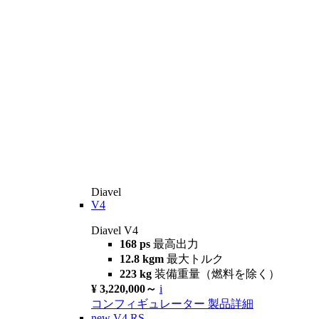
Diavel
V4
Diavel V4
168 ps
最高出力
12.8 kgm
最大トルク
223 kg
装備重量（燃料を除く）
¥ 3,220,000～
i
コンフィギュレーター
製品詳細
new
V4 RS