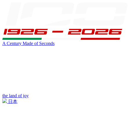
A Century Made of Seconds
the land of joy
日本