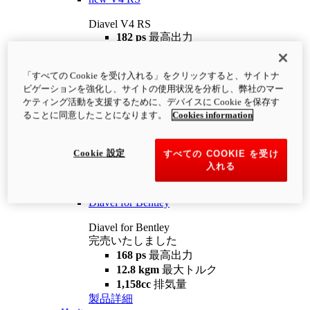
Diavel V4 RS
182 ps
最高出力
12.2 kgm
最大トルク
220 kg
装備重量（燃料を除く）
「すべての Cookie を受け入れる」をクリックすると、サイトナ
¥4,400,000
i
ビゲーションを強化し、サイトの使用状況を分析し、弊社のマー
コンフィギュレーター
製品詳細
ケティング活動を支援するために、デバイスに Cookie を保存す
new
V4 RS 100
ることに同意したことになります。
Cookies information
Diavel V4 RS 100
182 ps
最高出力
Cookie 設定
すべての COOKIE を受け
12.2 kgm
最大トルク
入れる
220 kg
装備重量（燃料を除く）
製品詳細
Diavel for Bentley
Diavel for Bentley
完売いたしました
168 ps
最高出力
12.8 kgm
最大トルク
1,158cc
排気量
製品詳細