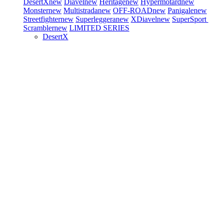
DesertX
new
Diavel
new
Heritage
new
Hypermotard
new
Monster
new
Multistrada
new
OFF-ROAD
new
Panigale
new
Streetfighter
new
Superleggera
new
XDiavel
new
SuperSport
Scrambler
new
LIMITED SERIES
DesertX