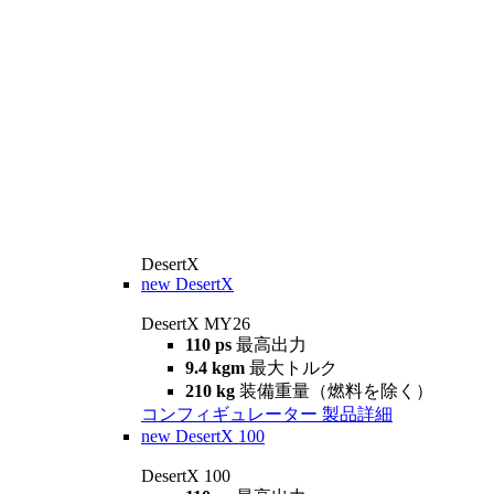
DesertX
new
DesertX
DesertX MY26
110 ps
最高出力
9.4 kgm
最大トルク
210 kg
装備重量（燃料を除く）
コンフィギュレーター
製品詳細
new
DesertX 100
DesertX 100