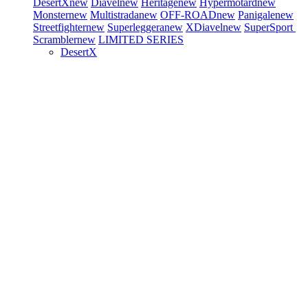
DesertX
new
Diavel
new
Heritage
new
Hypermotard
new
Monster
new
Multistrada
new
OFF-ROAD
new
Panigale
new
Streetfighter
new
Superleggera
new
XDiavel
new
SuperSport
Scrambler
new
LIMITED SERIES
DesertX