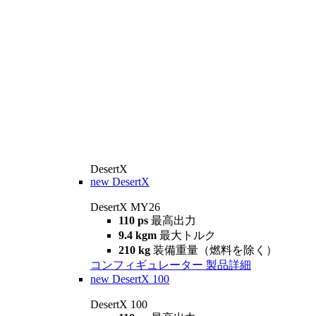
DesertX
new
DesertX
DesertX MY26
110 ps
最高出力
9.4 kgm
最大トルク
210 kg
装備重量（燃料を除く）
コンフィギュレーター
製品詳細
new
DesertX 100
DesertX 100