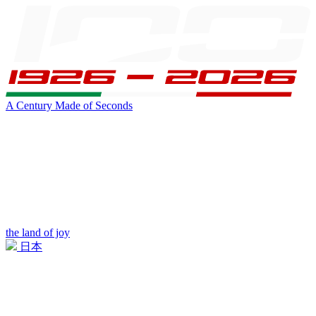
A Century Made of Seconds
the land of joy
日本