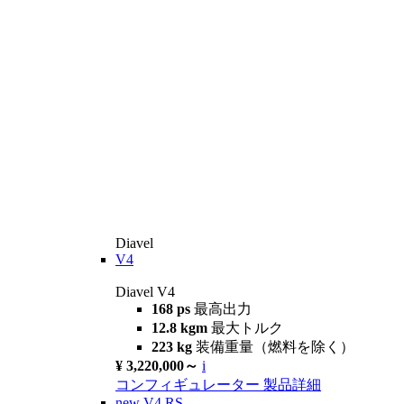
Diavel
V4
Diavel V4
168 ps
最高出力
12.8 kgm
最大トルク
223 kg
装備重量（燃料を除く）
¥ 3,220,000～
i
コンフィギュレーター
製品詳細
new
V4 RS