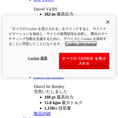
Diavel V4 RS
182 ps
最高出力
12.2 kgm
最大トルク
220 kg
装備重量（燃料を除く）
「すべての Cookie を受け入れる」をクリックすると、サイトナ
¥4,400,000
i
ビゲーションを強化し、サイトの使用状況を分析し、弊社のマー
コンフィギュレーター
製品詳細
ケティング活動を支援するために、デバイスに Cookie を保存す
new
V4 RS 100
ることに同意したことになります。
Cookies information
Diavel V4 RS 100
182 ps
最高出力
Cookie 設定
すべての COOKIE を受け
12.2 kgm
最大トルク
入れる
220 kg
装備重量（燃料を除く）
製品詳細
Diavel for Bentley
Diavel for Bentley
完売いたしました
168 ps
最高出力
12.8 kgm
最大トルク
1,158cc
排気量
製品詳細