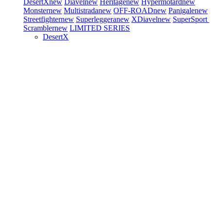
DesertX
new
Diavel
new
Heritage
new
Hypermotard
new
Monster
new
Multistrada
new
OFF-ROAD
new
Panigale
new
Streetfighter
new
Superleggera
new
XDiavel
new
SuperSport
Scrambler
new
LIMITED SERIES
DesertX