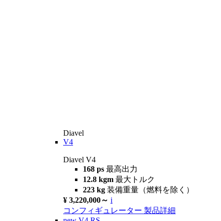
Diavel
V4
Diavel V4
168 ps
最高出力
12.8 kgm
最大トルク
223 kg
装備重量（燃料を除く）
¥ 3,220,000～
i
コンフィギュレーター
製品詳細
new
V4 RS