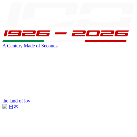
A Century Made of Seconds
the land of joy
日本