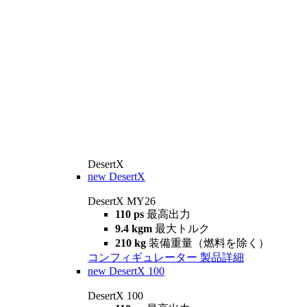
DesertX
new
DesertX
DesertX MY26
110 ps
最高出力
9.4 kgm
最大トルク
210 kg
装備重量（燃料を除く）
コンフィギュレーター
製品詳細
new
DesertX 100
DesertX 100