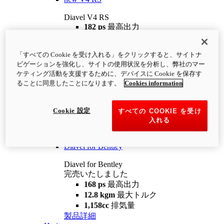
Diavel V4 RS
182 ps
最高出力
12.2 kgm
最大トルク
220 kg
装備重量（燃料を除く）
「すべての Cookie を受け入れる」をクリックすると、サイトナ
¥4,400,000
i
ビゲーションを強化し、サイトの使用状況を分析し、弊社のマー
コンフィギュレーター
製品詳細
ケティング活動を支援するために、デバイスに Cookie を保存す
new
V4 RS 100
ることに同意したことになります。
Cookies information
Diavel V4 RS 100
182 ps
最高出力
Cookie 設定
すべての COOKIE を受け
12.2 kgm
最大トルク
入れる
220 kg
装備重量（燃料を除く）
製品詳細
Diavel for Bentley
Diavel for Bentley
完売いたしました
168 ps
最高出力
12.8 kgm
最大トルク
1,158cc
排気量
製品詳細