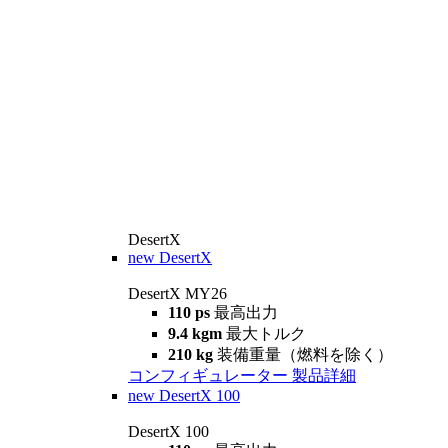
DesertX
new
DesertX
DesertX MY26
110 ps
最高出力
9.4 kgm
最大トルク
210 kg
装備重量（燃料を除く）
コンフィギュレーター
製品詳細
new
DesertX 100
DesertX 100