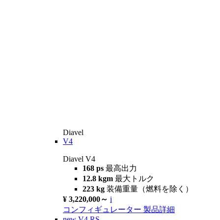
Diavel
V4
Diavel V4
168 ps
最高出力
12.8 kgm
最大トルク
223 kg
装備重量（燃料を除く）
¥ 3,220,000～
i
コンフィギュレーター
製品詳細
new
V4 RS