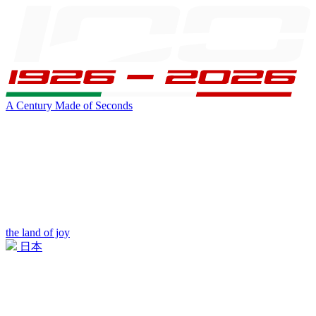
A Century Made of Seconds
the land of joy
日本