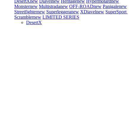
DesertX
new
Diavel
new
Heritage
new
Hypermotard
new
Monster
new
Multistrada
new
OFF-ROAD
new
Panigale
new
Streetfighter
new
Superleggera
new
XDiavel
new
SuperSport
Scrambler
new
LIMITED SERIES
DesertX