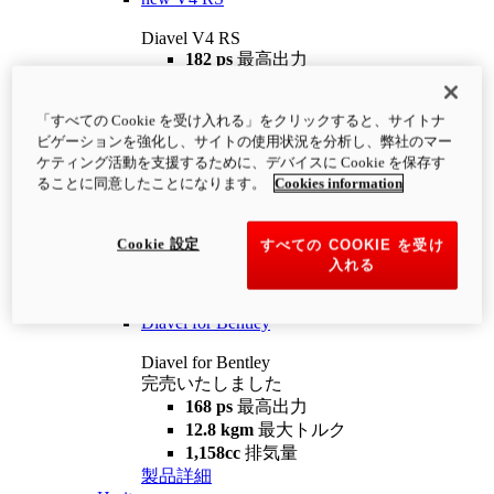
Diavel V4 RS
182 ps
最高出力
12.2 kgm
最大トルク
220 kg
装備重量（燃料を除く）
「すべての Cookie を受け入れる」をクリックすると、サイトナ
¥4,400,000
i
ビゲーションを強化し、サイトの使用状況を分析し、弊社のマー
コンフィギュレーター
製品詳細
ケティング活動を支援するために、デバイスに Cookie を保存す
new
V4 RS 100
ることに同意したことになります。
Cookies information
Diavel V4 RS 100
182 ps
最高出力
Cookie 設定
すべての COOKIE を受け
12.2 kgm
最大トルク
入れる
220 kg
装備重量（燃料を除く）
製品詳細
Diavel for Bentley
Diavel for Bentley
完売いたしました
168 ps
最高出力
12.8 kgm
最大トルク
1,158cc
排気量
製品詳細