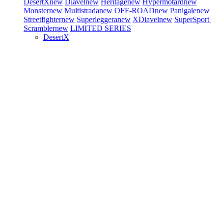
DesertX
new
Diavel
new
Heritage
new
Hypermotard
new
Monster
new
Multistrada
new
OFF-ROAD
new
Panigale
new
Streetfighter
new
Superleggera
new
XDiavel
new
SuperSport
Scrambler
new
LIMITED SERIES
DesertX