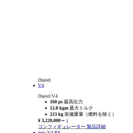
Diavel
V4
Diavel V4
168 ps
最高出力
12.8 kgm
最大トルク
223 kg
装備重量（燃料を除く）
¥ 3,220,000～
i
コンフィギュレーター
製品詳細
new
V4 RS