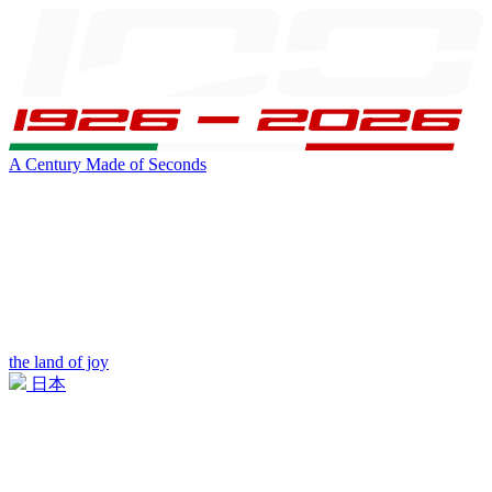
A Century Made of Seconds
the land of joy
日本