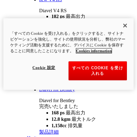
Diavel V4 RS
182 ps
最高出力
12.2 kgm
最大トルク
220 kg
装備重量（燃料を除く）
「すべての Cookie を受け入れる」をクリックすると、サイトナ
¥4,400,000
i
ビゲーションを強化し、サイトの使用状況を分析し、弊社のマー
コンフィギュレーター
製品詳細
ケティング活動を支援するために、デバイスに Cookie を保存す
new
V4 RS 100
ることに同意したことになります。
Cookies information
Diavel V4 RS 100
182 ps
最高出力
Cookie 設定
すべての COOKIE を受け
12.2 kgm
最大トルク
入れる
220 kg
装備重量（燃料を除く）
製品詳細
Diavel for Bentley
Diavel for Bentley
完売いたしました
168 ps
最高出力
12.8 kgm
最大トルク
1,158cc
排気量
製品詳細