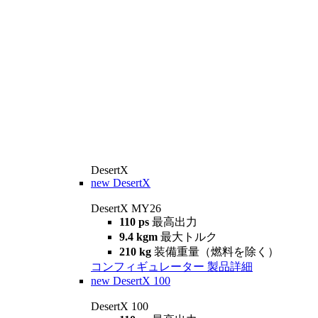
DesertX
new
DesertX
DesertX MY26
110 ps
最高出力
9.4 kgm
最大トルク
210 kg
装備重量（燃料を除く）
コンフィギュレーター
製品詳細
new
DesertX 100
DesertX 100