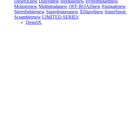
DesertX
new
Diavel
new
Heritage
new
Hypermotard
new
Monster
new
Multistrada
new
OFF-ROAD
new
Panigale
new
Streetfighter
new
Superleggera
new
XDiavel
new
SuperSport
Scrambler
new
LIMITED SERIES
DesertX