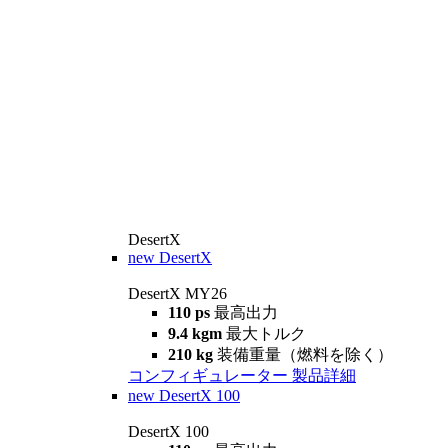
DesertX
new
DesertX
DesertX MY26
110 ps
最高出力
9.4 kgm
最大トルク
210 kg
装備重量（燃料を除く）
コンフィギュレーター
製品詳細
new
DesertX 100
DesertX 100