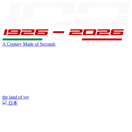
A Century Made of Seconds
the land of joy
日本