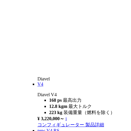
Diavel
V4
Diavel V4
168 ps
最高出力
12.8 kgm
最大トルク
223 kg
装備重量（燃料を除く）
¥ 3,220,000～
i
コンフィギュレーター
製品詳細
new
V4 RS