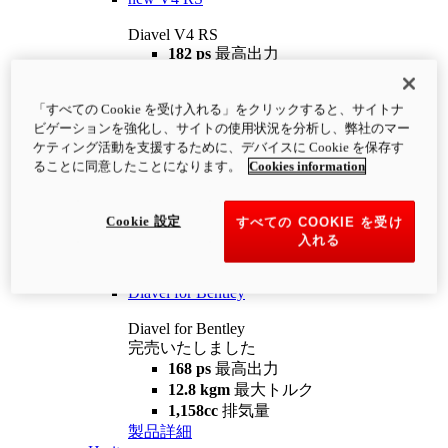
Diavel V4 RS
182 ps
最高出力
12.2 kgm
最大トルク
220 kg
装備重量（燃料を除く）
「すべての Cookie を受け入れる」をクリックすると、サイトナ
¥4,400,000
i
ビゲーションを強化し、サイトの使用状況を分析し、弊社のマー
コンフィギュレーター
製品詳細
ケティング活動を支援するために、デバイスに Cookie を保存す
new
V4 RS 100
ることに同意したことになります。
Cookies information
Diavel V4 RS 100
182 ps
最高出力
Cookie 設定
すべての COOKIE を受け
12.2 kgm
最大トルク
入れる
220 kg
装備重量（燃料を除く）
製品詳細
Diavel for Bentley
Diavel for Bentley
完売いたしました
168 ps
最高出力
12.8 kgm
最大トルク
1,158cc
排気量
製品詳細