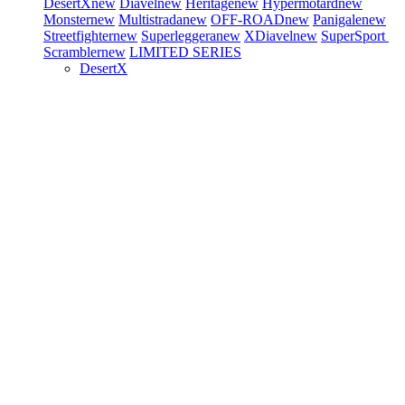
DesertX
new
Diavel
new
Heritage
new
Hypermotard
new
Monster
new
Multistrada
new
OFF-ROAD
new
Panigale
new
Streetfighter
new
Superleggera
new
XDiavel
new
SuperSport
Scrambler
new
LIMITED SERIES
DesertX