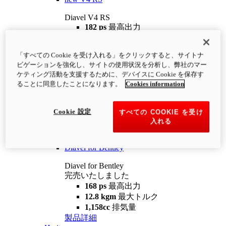
Diavel V4 RS
182 ps
最高出力
12.2 kgm
最大トルク
220 kg
装備重量（燃料を除く）
「すべての Cookie を受け入れる」をクリックすると、サイトナ
¥4,400,000
i
ビゲーションを強化し、サイトの使用状況を分析し、弊社のマー
コンフィギュレーター
製品詳細
ケティング活動を支援するために、デバイスに Cookie を保存す
new
V4 RS 100
ることに同意したことになります。
Cookies information
Diavel V4 RS 100
182 ps
最高出力
Cookie 設定
すべての COOKIE を受け
12.2 kgm
最大トルク
入れる
220 kg
装備重量（燃料を除く）
製品詳細
Diavel for Bentley
Diavel for Bentley
完売いたしました
168 ps
最高出力
12.8 kgm
最大トルク
1,158cc
排気量
製品詳細