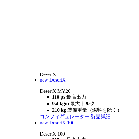
DesertX
new
DesertX
DesertX MY26
110 ps
最高出力
9.4 kgm
最大トルク
210 kg
装備重量（燃料を除く）
コンフィギュレーター
製品詳細
new
DesertX 100
DesertX 100