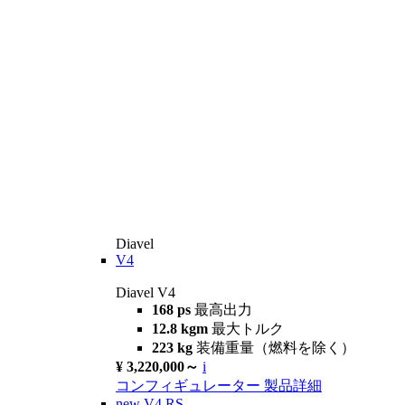
Diavel
V4
Diavel V4
168 ps
最高出力
12.8 kgm
最大トルク
223 kg
装備重量（燃料を除く）
¥ 3,220,000～
i
コンフィギュレーター
製品詳細
new
V4 RS