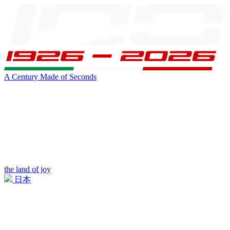
A Century Made of Seconds
the land of joy
日本