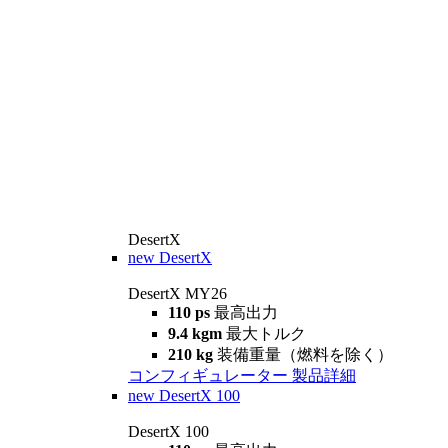
DesertX
new
DesertX
DesertX MY26
110 ps
最高出力
9.4 kgm
最大トルク
210 kg
装備重量（燃料を除く）
コンフィギュレーター
製品詳細
new
DesertX 100
DesertX 100