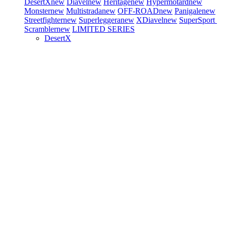
DesertX
new
Diavel
new
Heritage
new
Hypermotard
new
Monster
new
Multistrada
new
OFF-ROAD
new
Panigale
new
Streetfighter
new
Superleggera
new
XDiavel
new
SuperSport
Scrambler
new
LIMITED SERIES
DesertX