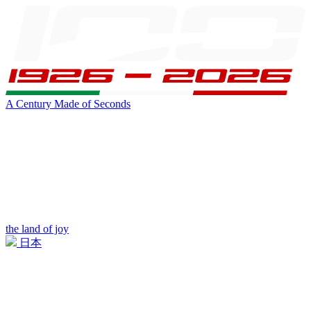
A Century Made of Seconds
the land of joy
日本