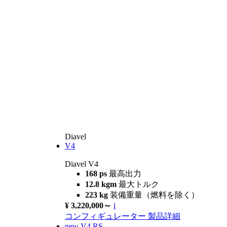
Diavel
V4
Diavel V4
168 ps
最高出力
12.8 kgm
最大トルク
223 kg
装備重量（燃料を除く）
¥ 3,220,000～
i
コンフィギュレーター
製品詳細
new
V4 RS