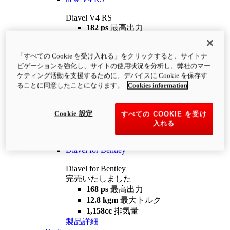
Diavel V4 RS
182 ps
最高出力
12.2 kgm
最大トルク
220 kg
装備重量（燃料を除く）
「すべての Cookie を受け入れる」をクリックすると、サイトナ
¥4,400,000
i
ビゲーションを強化し、サイトの使用状況を分析し、弊社のマー
コンフィギュレーター
製品詳細
ケティング活動を支援するために、デバイスに Cookie を保存す
new
V4 RS 100
ることに同意したことになります。
Cookies information
Diavel V4 RS 100
182 ps
最高出力
Cookie 設定
すべての COOKIE を受け
12.2 kgm
最大トルク
入れる
220 kg
装備重量（燃料を除く）
製品詳細
Diavel for Bentley
Diavel for Bentley
完売いたしました
168 ps
最高出力
12.8 kgm
最大トルク
1,158cc
排気量
製品詳細