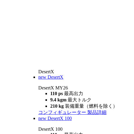
DesertX
new
DesertX
DesertX MY26
110 ps
最高出力
9.4 kgm
最大トルク
210 kg
装備重量（燃料を除く）
コンフィギュレーター
製品詳細
new
DesertX 100
DesertX 100