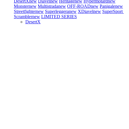
DesertX
new
Diavel
new
Heritage
new
Hypermotard
new
Monster
new
Multistrada
new
OFF-ROAD
new
Panigale
new
Streetfighter
new
Superleggera
new
XDiavel
new
SuperSport
Scrambler
new
LIMITED SERIES
DesertX