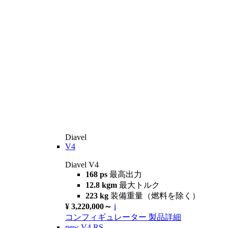
Diavel
V4
Diavel V4
168 ps
最高出力
12.8 kgm
最大トルク
223 kg
装備重量（燃料を除く）
¥ 3,220,000～
i
コンフィギュレーター
製品詳細
new
V4 RS