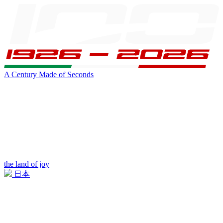
A Century Made of Seconds
the land of joy
日本