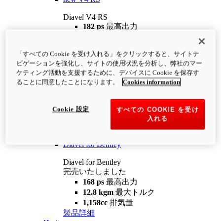
Diavel V4 RS
182 ps
最高出力
12.2 kgm
最大トルク
220 kg
装備重量（燃料を除く）
「すべての Cookie を受け入れる」をクリックすると、サイトナ
¥4,400,000
i
ビゲーションを強化し、サイトの使用状況を分析し、弊社のマー
コンフィギュレーター
製品詳細
ケティング活動を支援するために、デバイスに Cookie を保存す
new
V4 RS 100
ることに同意したことになります。
Cookies information
Diavel V4 RS 100
182 ps
最高出力
Cookie 設定
すべての COOKIE を受け
12.2 kgm
最大トルク
入れる
220 kg
装備重量（燃料を除く）
製品詳細
Diavel for Bentley
Diavel for Bentley
完売いたしました
168 ps
最高出力
12.8 kgm
最大トルク
1,158cc
排気量
製品詳細